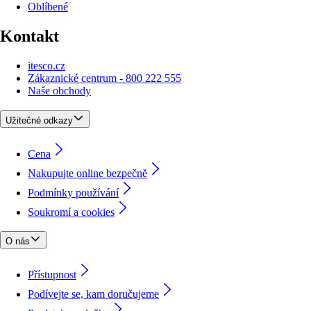
Oblíbené
Kontakt
itesco.cz
Zákaznické centrum - 800 222 555
Naše obchody
Užitečné odkazy
Cena
Nakupujte online bezpečně
Podmínky používání
Soukromí a cookies
O nás
Přístupnost
Podívejte se, kam doručujeme