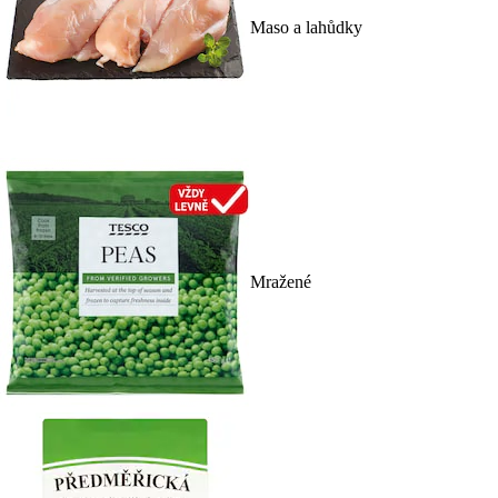
Maso a lahůdky
Mražené