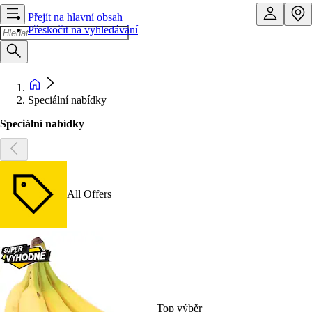
Přejít na hlavní obsah
Přeskočit na vyhledávání
Speciální nabídky
Speciální nabídky
All Offers
Top výběr