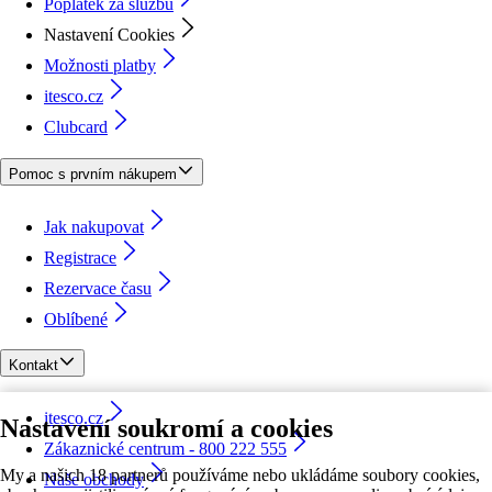
Poplatek za službu
Nastavení Cookies
Možnosti platby
itesco.cz
Clubcard
Pomoc s prvním nákupem
Jak nakupovat
Registrace
Rezervace času
Oblíbené
Kontakt
itesco.cz
Nastavení soukromí a cookies
Zákaznické centrum - 800 222 555
My a našich 18 partnerů používáme nebo ukládáme soubory cookies,
Naše obchody