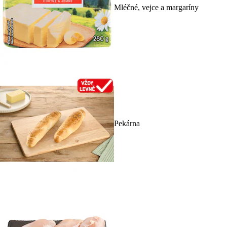
Mléčné, vejce a margaríny
Pekárna