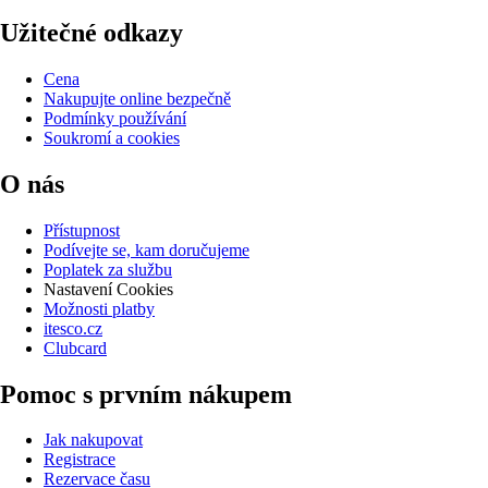
Užitečné odkazy
Cena
Nakupujte online bezpečně
Podmínky používání
Soukromí a cookies
O nás
Přístupnost
Podívejte se, kam doručujeme
Poplatek za službu
Nastavení Cookies
Možnosti platby
itesco.cz
Clubcard
Pomoc s prvním nákupem
Jak nakupovat
Registrace
Rezervace času