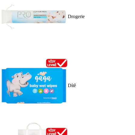
Drogerie
Dítě