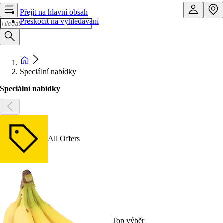
Přejít na hlavní obsah
Přeskočit na vyhledávání
Speciální nabídky
Speciální nabídky
All Offers
Top výběr