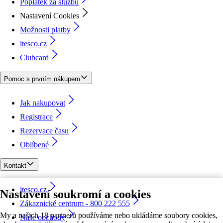
Poplatek za službu
Nastavení Cookies
Možnosti platby
itesco.cz
Clubcard
Pomoc s prvním nákupem
Jak nakupovat
Registrace
Rezervace času
Oblíbené
Kontakt
itesco.cz
Nastavení soukromí a cookies
Zákaznické centrum - 800 222 555
My a našich 18 partnerů používáme nebo ukládáme soubory cookies,
Naše obchody