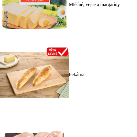
Mléčné, vejce a margaríny
Pekárna