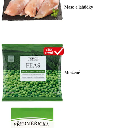
Maso a lahůdky
Mražené