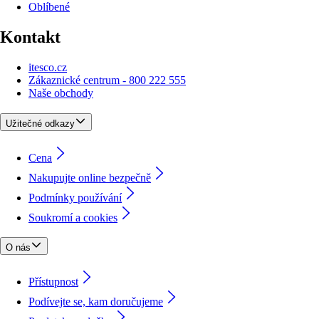
Oblíbené
Kontakt
itesco.cz
Zákaznické centrum - 800 222 555
Naše obchody
Užitečné odkazy
Cena
Nakupujte online bezpečně
Podmínky používání
Soukromí a cookies
O nás
Přístupnost
Podívejte se, kam doručujeme