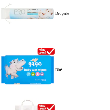
Drogerie
Dítě