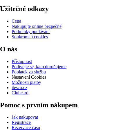
Užitečné odkazy
Cena
Nakupujte online bezpečně
Podmínky používání
Soukromí a cookies
O nás
Přístupnost
Podívejte se, kam doručujeme
Poplatek za službu
Nastavení Cookies
Možnosti platby
itesco.cz
Clubcard
Pomoc s prvním nákupem
Jak nakupovat
Registrace
Rezervace času