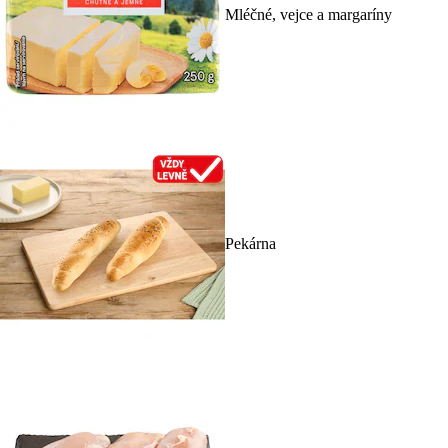
Mléčné, vejce a margaríny
Pekárna