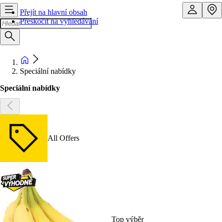
Přejít na hlavní obsah
Přeskočit na vyhledávání
Speciální nabídky
Speciální nabídky
All Offers
Top výběr