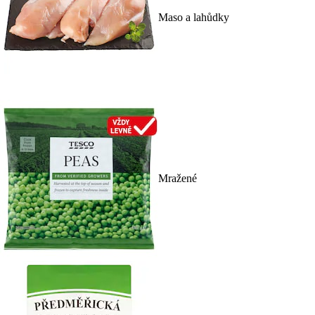
Maso a lahůdky
Mražené