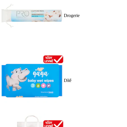
Drogerie
Dítě