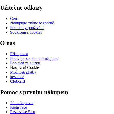
Užitečné odkazy
Cena
Nakupujte online bezpečně
Podmínky používání
Soukromí a cookies
O nás
Přístupnost
Podívejte se, kam doručujeme
Poplatek za službu
Nastavení Cookies
Možnosti platby
itesco.cz
Clubcard
Pomoc s prvním nákupem
Jak nakupovat
Registrace
Rezervace času