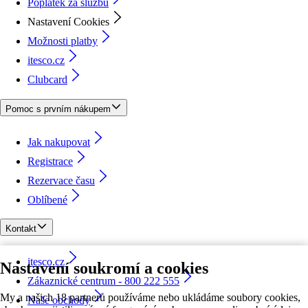
Poplatek za službu
Nastavení Cookies
Možnosti platby
itesco.cz
Clubcard
Pomoc s prvním nákupem
Jak nakupovat
Registrace
Rezervace času
Oblíbené
Kontakt
itesco.cz
Nastavení soukromí a cookies
Zákaznické centrum - 800 222 555
My a našich 18 partnerů používáme nebo ukládáme soubory cookies,
Naše obchody