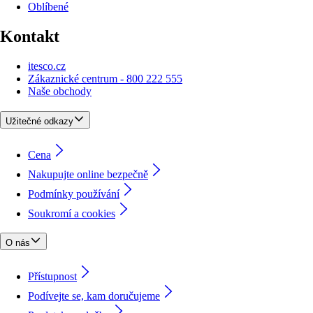
Oblíbené
Kontakt
itesco.cz
Zákaznické centrum - 800 222 555
Naše obchody
Užitečné odkazy
Cena
Nakupujte online bezpečně
Podmínky používání
Soukromí a cookies
O nás
Přístupnost
Podívejte se, kam doručujeme