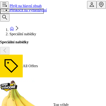
Přejít na hlavní obsah
Přeskočit na vyhledávání
Speciální nabídky
Speciální nabídky
All Offers
Top výběr