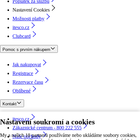
Poplatek za službu
Nastavení Cookies
Možnosti platby
itesco.cz
Clubcard
Pomoc s prvním nákupem
Jak nakupovat
Registrace
Rezervace času
Oblíbené
Kontakt
itesco.cz
Nastavení soukromí a cookies
Zákaznické centrum - 800 222 555
My a našich 18 partnerů používáme nebo ukládáme soubory cookies,
Naše obchody