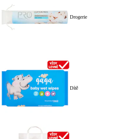
Drogerie
Dítě