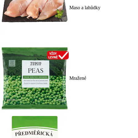
Maso a lahůdky
Mražené