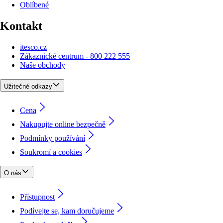
Oblíbené
Kontakt
itesco.cz
Zákaznické centrum - 800 222 555
Naše obchody
Užitečné odkazy
Cena
Nakupujte online bezpečně
Podmínky používání
Soukromí a cookies
O nás
Přístupnost
Podívejte se, kam doručujeme