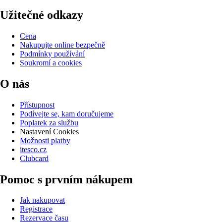
Užitečné odkazy
Cena
Nakupujte online bezpečně
Podmínky používání
Soukromí a cookies
O nás
Přístupnost
Podívejte se, kam doručujeme
Poplatek za službu
Nastavení Cookies
Možnosti platby
itesco.cz
Clubcard
Pomoc s prvním nákupem
Jak nakupovat
Registrace
Rezervace času