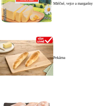
Mléčné, vejce a margaríny
Pekárna