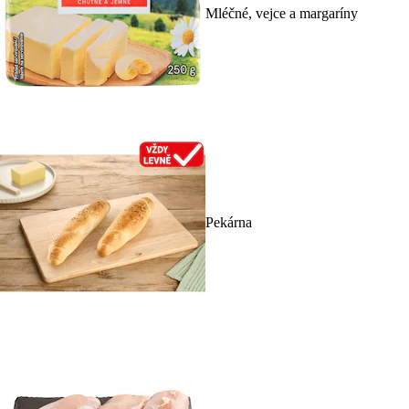
Mléčné, vejce a margaríny
Pekárna