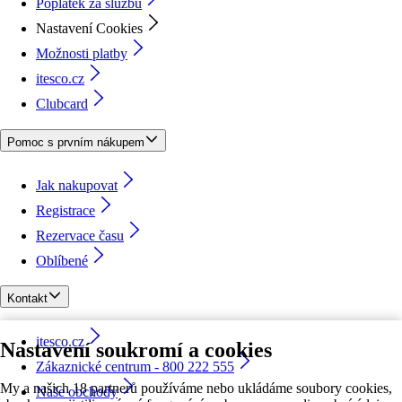
Poplatek za službu
Nastavení Cookies
Možnosti platby
itesco.cz
Clubcard
Pomoc s prvním nákupem
Jak nakupovat
Registrace
Rezervace času
Oblíbené
Kontakt
itesco.cz
Nastavení soukromí a cookies
Zákaznické centrum - 800 222 555
My a našich 18 partnerů používáme nebo ukládáme soubory cookies,
Naše obchody