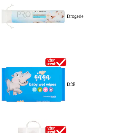
Drogerie
Dítě