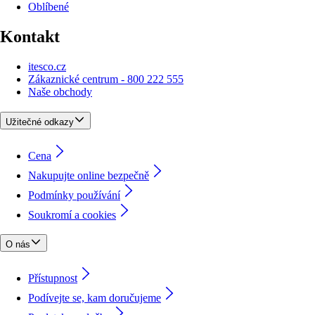
Oblíbené
Kontakt
itesco.cz
Zákaznické centrum - 800 222 555
Naše obchody
Užitečné odkazy
Cena
Nakupujte online bezpečně
Podmínky používání
Soukromí a cookies
O nás
Přístupnost
Podívejte se, kam doručujeme