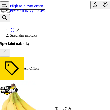
Přejít na hlavní obsah
Přeskočit na vyhledávání
Speciální nabídky
Speciální nabídky
All Offers
Top výběr