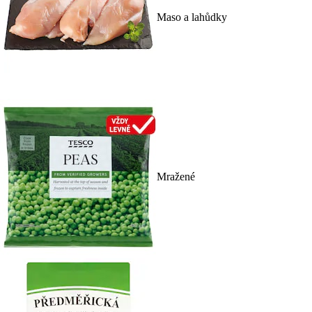
Maso a lahůdky
Mražené