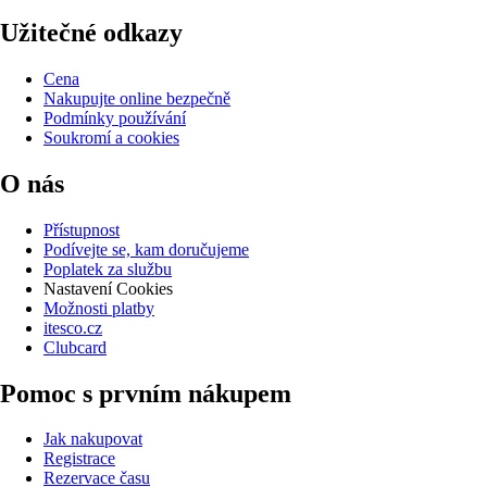
Užitečné odkazy
Cena
Nakupujte online bezpečně
Podmínky používání
Soukromí a cookies
O nás
Přístupnost
Podívejte se, kam doručujeme
Poplatek za službu
Nastavení Cookies
Možnosti platby
itesco.cz
Clubcard
Pomoc s prvním nákupem
Jak nakupovat
Registrace
Rezervace času