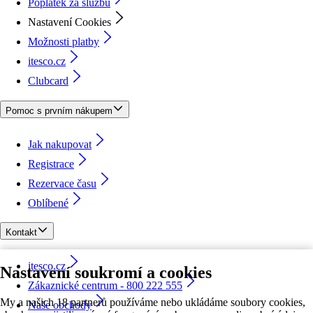
Poplatek za službu
Nastavení Cookies
Možnosti platby
itesco.cz
Clubcard
Pomoc s prvním nákupem
Jak nakupovat
Registrace
Rezervace času
Oblíbené
Kontakt
itesco.cz
Nastavení soukromí a cookies
Zákaznické centrum - 800 222 555
My a našich 18 partnerů používáme nebo ukládáme soubory cookies,
Naše obchody