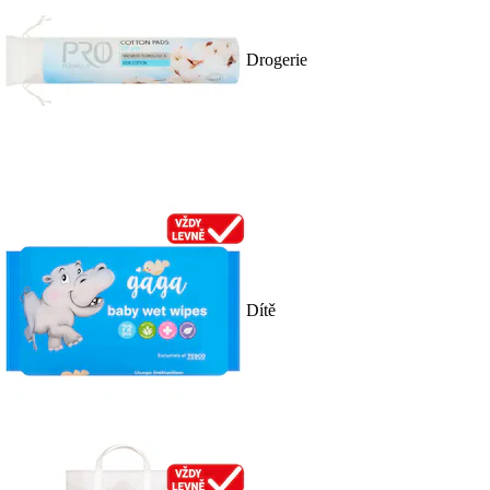
Drogerie
Dítě