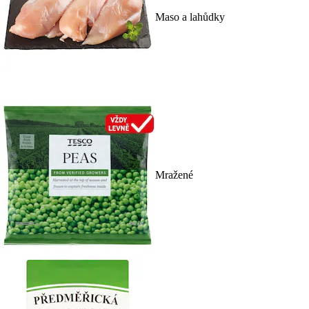
Maso a lahůdky
Mražené