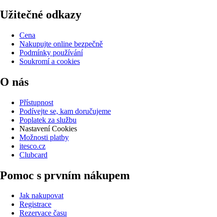
Užitečné odkazy
Cena
Nakupujte online bezpečně
Podmínky používání
Soukromí a cookies
O nás
Přístupnost
Podívejte se, kam doručujeme
Poplatek za službu
Nastavení Cookies
Možnosti platby
itesco.cz
Clubcard
Pomoc s prvním nákupem
Jak nakupovat
Registrace
Rezervace času