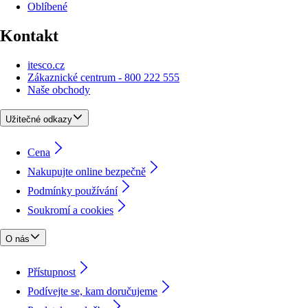
Oblíbené
Kontakt
itesco.cz
Zákaznické centrum - 800 222 555
Naše obchody
Užitečné odkazy
Cena
Nakupujte online bezpečně
Podmínky používání
Soukromí a cookies
O nás
Přístupnost
Podívejte se, kam doručujeme