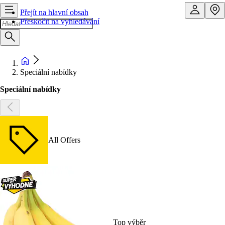
Přejít na hlavní obsah
Přeskočit na vyhledávání
Speciální nabídky
Speciální nabídky
All Offers
Top výběr