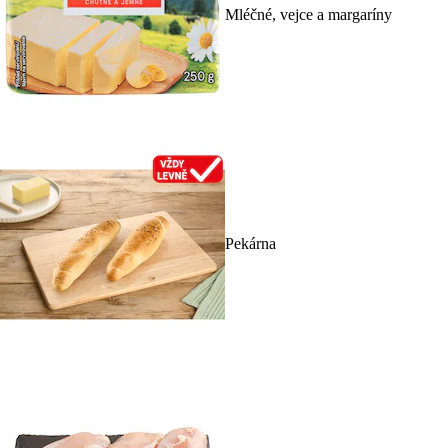
Mléčné, vejce a margaríny
Pekárna