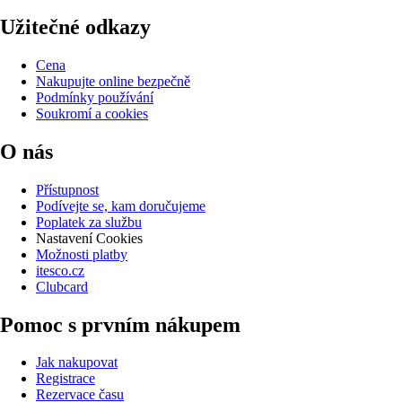
Užitečné odkazy
Cena
Nakupujte online bezpečně
Podmínky používání
Soukromí a cookies
O nás
Přístupnost
Podívejte se, kam doručujeme
Poplatek za službu
Nastavení Cookies
Možnosti platby
itesco.cz
Clubcard
Pomoc s prvním nákupem
Jak nakupovat
Registrace
Rezervace času