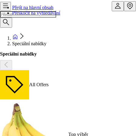
Přejít na hlavní obsah
Přeskočit na vyhledávání
Speciální nabídky
Speciální nabídky
All Offers
Top výběr