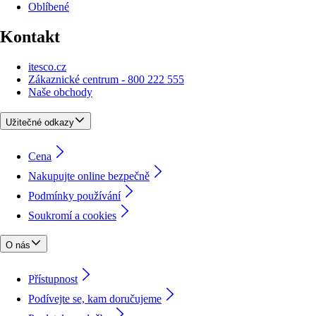
Oblíbené
Kontakt
itesco.cz
Zákaznické centrum - 800 222 555
Naše obchody
Užitečné odkazy
Cena
Nakupujte online bezpečně
Podmínky používání
Soukromí a cookies
O nás
Přístupnost
Podívejte se, kam doručujeme