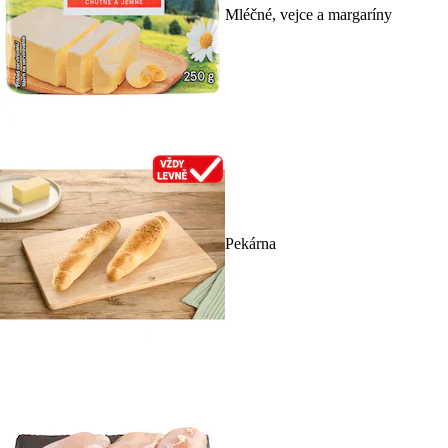
Mléčné, vejce a margaríny
Pekárna