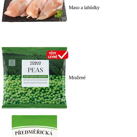
Maso a lahůdky
Mražené