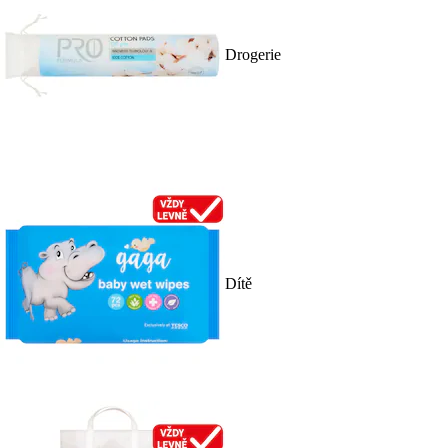
Drogerie
Dítě