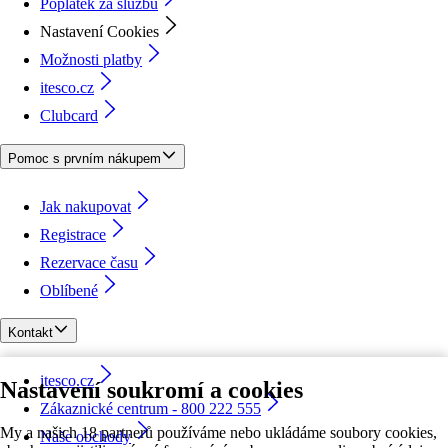
Poplatek za službu
Nastavení Cookies
Možnosti platby
itesco.cz
Clubcard
Pomoc s prvním nákupem
Jak nakupovat
Registrace
Rezervace času
Oblíbené
Kontakt
itesco.cz
Nastavení soukromí a cookies
Zákaznické centrum - 800 222 555
My a našich 18 partnerů používáme nebo ukládáme soubory cookies,
Naše obchody