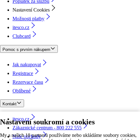
Poplatek za službu
Nastavení Cookies
Možnosti platby
itesco.cz
Clubcard
Pomoc s prvním nákupem
Jak nakupovat
Registrace
Rezervace času
Oblíbené
Kontakt
itesco.cz
Nastavení soukromí a cookies
Zákaznické centrum - 800 222 555
My a našich 18 partnerů používáme nebo ukládáme soubory cookies,
Naše obchody