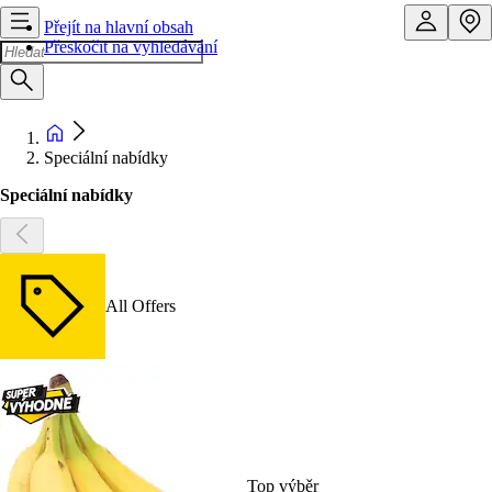
Přejít na hlavní obsah
Přeskočit na vyhledávání
Speciální nabídky
Speciální nabídky
All Offers
Top výběr