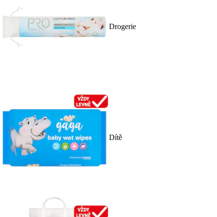
Drogerie
Dítě