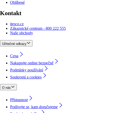
Oblíbené
Kontakt
itesco.cz
Zákaznické centrum - 800 222 555
Naše obchody
Užitečné odkazy
Cena
Nakupujte online bezpečně
Podmínky používání
Soukromí a cookies
O nás
Přístupnost
Podívejte se, kam doručujeme