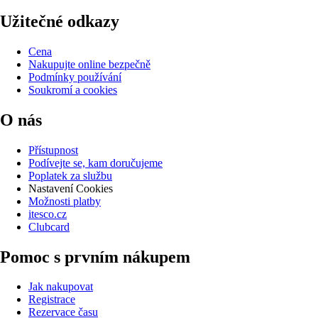
Užitečné odkazy
Cena
Nakupujte online bezpečně
Podmínky používání
Soukromí a cookies
O nás
Přístupnost
Podívejte se, kam doručujeme
Poplatek za službu
Nastavení Cookies
Možnosti platby
itesco.cz
Clubcard
Pomoc s prvním nákupem
Jak nakupovat
Registrace
Rezervace času