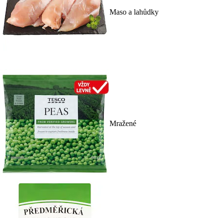
Maso a lahůdky
Mražené