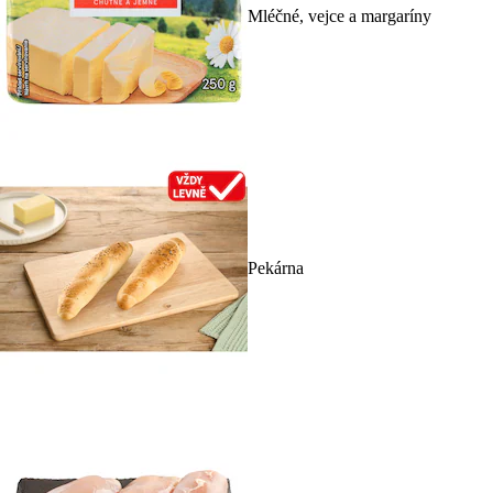
Mléčné, vejce a margaríny
Pekárna