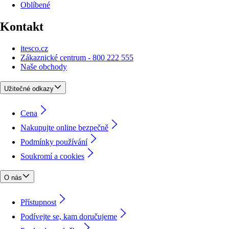
Oblíbené
Kontakt
itesco.cz
Zákaznické centrum - 800 222 555
Naše obchody
Užitečné odkazy
Cena
Nakupujte online bezpečně
Podmínky používání
Soukromí a cookies
O nás
Přístupnost
Podívejte se, kam doručujeme