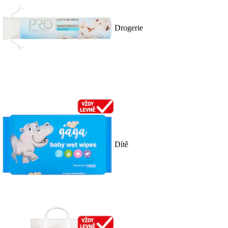
Drogerie
Dítě