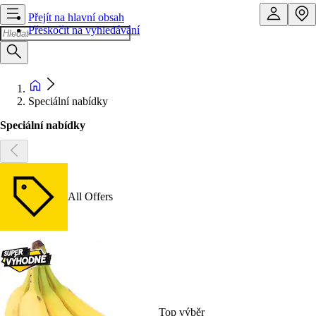
Přejít na hlavní obsah
Přeskočit na vyhledávání
Speciální nabídky
Speciální nabídky
All Offers
Top výběr