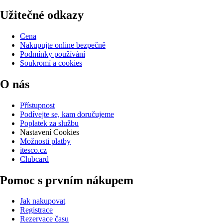
Užitečné odkazy
Cena
Nakupujte online bezpečně
Podmínky používání
Soukromí a cookies
O nás
Přístupnost
Podívejte se, kam doručujeme
Poplatek za službu
Nastavení Cookies
Možnosti platby
itesco.cz
Clubcard
Pomoc s prvním nákupem
Jak nakupovat
Registrace
Rezervace času