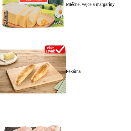
Mléčné, vejce a margaríny
Pekárna