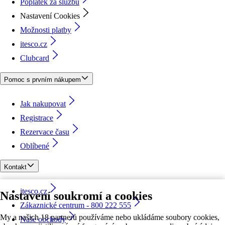
Poplatek za službu
Nastavení Cookies
Možnosti platby
itesco.cz
Clubcard
Pomoc s prvním nákupem
Jak nakupovat
Registrace
Rezervace času
Oblíbené
Kontakt
itesco.cz
Nastavení soukromí a cookies
Zákaznické centrum - 800 222 555
My a našich 18 partnerů používáme nebo ukládáme soubory cookies,
Naše obchody