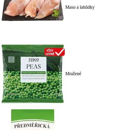
Maso a lahůdky
Mražené