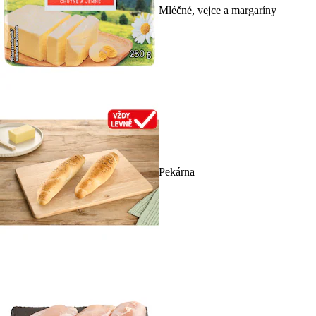
Mléčné, vejce a margaríny
Pekárna