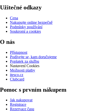
Užitečné odkazy
Cena
Nakupujte online bezpečně
Podmínky používání
Soukromí a cookies
O nás
Přístupnost
Podívejte se, kam doručujeme
Poplatek za službu
Nastavení Cookies
Možnosti platby
itesco.cz
Clubcard
Pomoc s prvním nákupem
Jak nakupovat
Registrace
Rezervace času