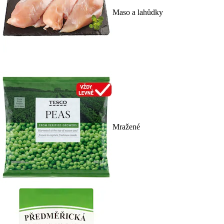
Maso a lahůdky
Mražené