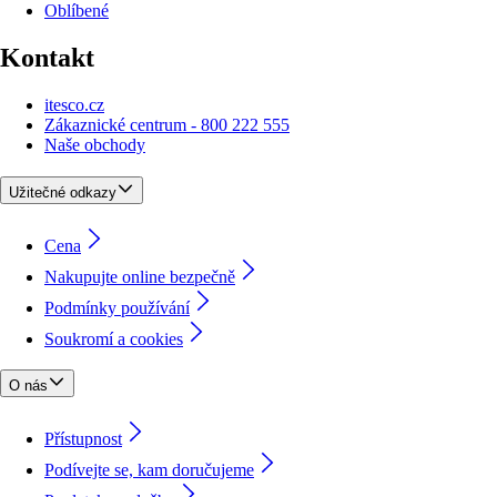
Oblíbené
Kontakt
itesco.cz
Zákaznické centrum - 800 222 555
Naše obchody
Užitečné odkazy
Cena
Nakupujte online bezpečně
Podmínky používání
Soukromí a cookies
O nás
Přístupnost
Podívejte se, kam doručujeme