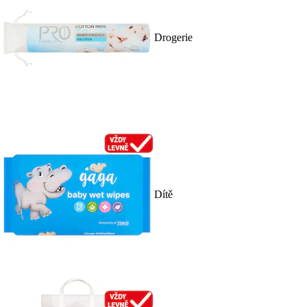
Drogerie
Dítě