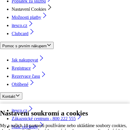
Poplatek za službu
Nastavení Cookies
Možnosti platby
itesco.cz
Clubcard
Pomoc s prvním nákupem
Jak nakupovat
Registrace
Rezervace času
Oblíbené
Kontakt
itesco.cz
Nastavení soukromí a cookies
Zákaznické centrum - 800 222 555
My a našich 18 partnerů používáme nebo ukládáme soubory cookies,
Naše obchody