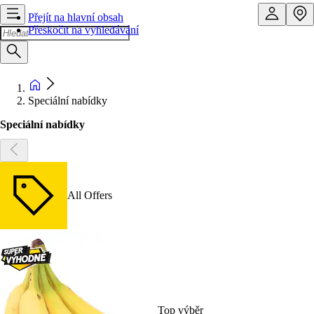
Přejít na hlavní obsah
Přeskočit na vyhledávání
Speciální nabídky
Speciální nabídky
All Offers
Top výběr