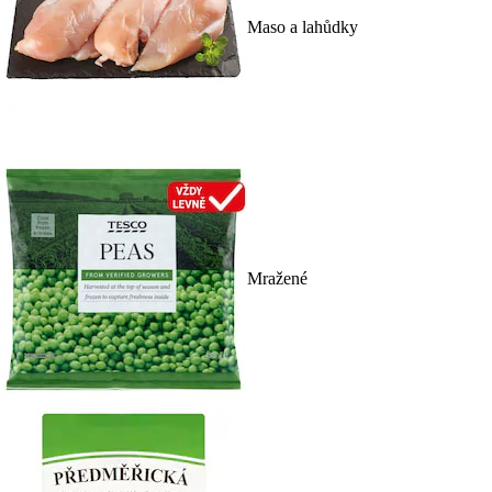
Maso a lahůdky
Mražené