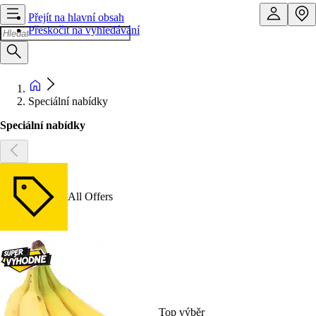
Přejít na hlavní obsah
Přeskočit na vyhledávání
Speciální nabídky
Speciální nabídky
All Offers
Top výběr