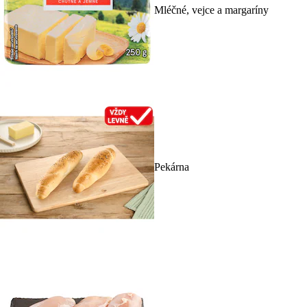
Mléčné, vejce a margaríny
Pekárna