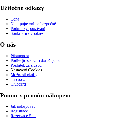
Užitečné odkazy
Cena
Nakupujte online bezpečně
Podmínky používání
Soukromí a cookies
O nás
Přístupnost
Podívejte se, kam doručujeme
Poplatek za službu
Nastavení Cookies
Možnosti platby
itesco.cz
Clubcard
Pomoc s prvním nákupem
Jak nakupovat
Registrace
Rezervace času