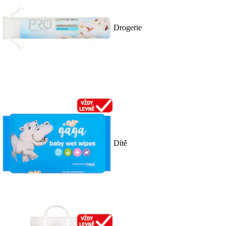
Drogerie
Dítě