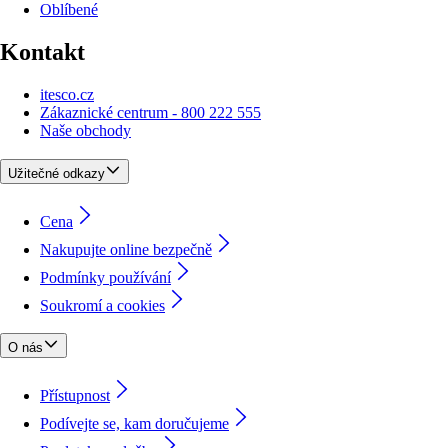
Oblíbené
Kontakt
itesco.cz
Zákaznické centrum - 800 222 555
Naše obchody
Užitečné odkazy
Cena
Nakupujte online bezpečně
Podmínky používání
Soukromí a cookies
O nás
Přístupnost
Podívejte se, kam doručujeme