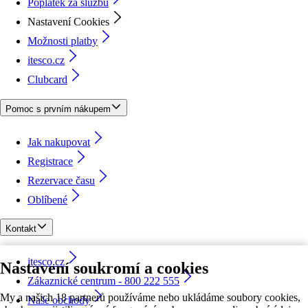
Poplatek za službu
Nastavení Cookies
Možnosti platby
itesco.cz
Clubcard
Pomoc s prvním nákupem
Jak nakupovat
Registrace
Rezervace času
Oblíbené
Kontakt
itesco.cz
Nastavení soukromí a cookies
Zákaznické centrum - 800 222 555
My a našich 18 partnerů používáme nebo ukládáme soubory cookies,
Naše obchody