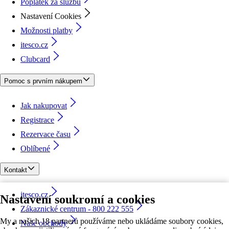
Poplatek za službu
Nastavení Cookies
Možnosti platby
itesco.cz
Clubcard
Pomoc s prvním nákupem
Jak nakupovat
Registrace
Rezervace času
Oblíbené
Kontakt
itesco.cz
Nastavení soukromí a cookies
Zákaznické centrum - 800 222 555
My a našich 18 partnerů používáme nebo ukládáme soubory cookies,
Naše obchody