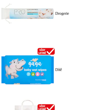
Drogerie
Dítě