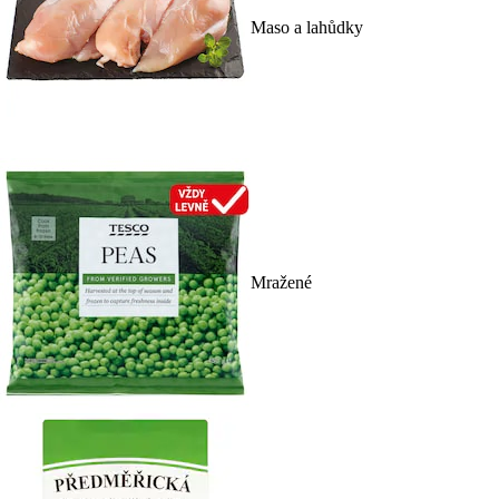
Maso a lahůdky
Mražené