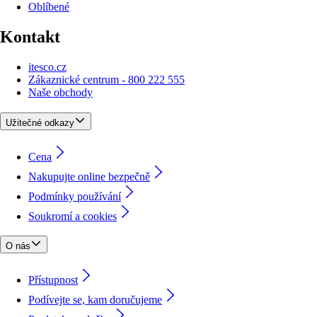
Oblíbené
Kontakt
itesco.cz
Zákaznické centrum - 800 222 555
Naše obchody
Užitečné odkazy
Cena
Nakupujte online bezpečně
Podmínky používání
Soukromí a cookies
O nás
Přístupnost
Podívejte se, kam doručujeme