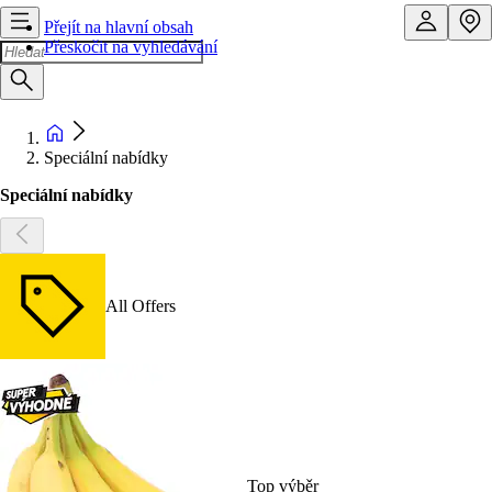
Přejít na hlavní obsah
Přeskočit na vyhledávání
Speciální nabídky
Speciální nabídky
All Offers
Top výběr