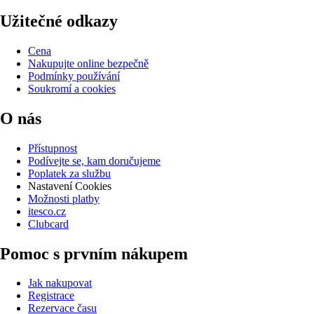
Užitečné odkazy
Cena
Nakupujte online bezpečně
Podmínky používání
Soukromí a cookies
O nás
Přístupnost
Podívejte se, kam doručujeme
Poplatek za službu
Nastavení Cookies
Možnosti platby
itesco.cz
Clubcard
Pomoc s prvním nákupem
Jak nakupovat
Registrace
Rezervace času