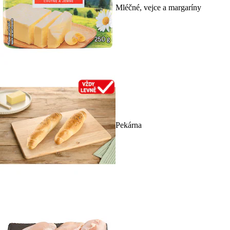
Mléčné, vejce a margaríny
Pekárna