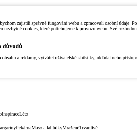
ychom zajistili správné fungování webu a zpracovali osobní údaje. P
en nezbytné cookies, které potřebujeme k provozu webu. Své rozhodnu
ch důvodů
bsahu a reklamy, vytvářet uživatelské statistiky, ukládat nebo přistup
b
Inspirace
Léto
argaríny
Pekárna
Maso a lahůdky
Mražené
Trvanlivé