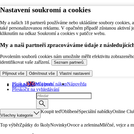
Nastavení soukromí a cookies
My a našich 18 partnerů používáme nebo ukládáme soubory cookies, ab
také personalizovanou reklamu. V opačném případě zůstanou aktivní j
kliknutím na odkaz Soukromí a cookies v patičce webu.
My a naši partneři zpracováváme údaje z následující
Povolením souborů cookies nám umožníte měřit efektivitu zobrazeného o
identifikovat vaše zařízení.
Seznam partnerů.
Přijmout vše
Odmítnout vše
Vlastní nastavení
Přejít na hlavní obsah
Můj první nákup
Nápověda
English
Přeskočit na vyhledávání
Koupit teď
Oblíbené
Speciální nabídky
Online Clu
Všechny kategorie
Top výběr
Zpátky do školy
Novinky
Ovoce a zelenina
Mléčné, vejce a m