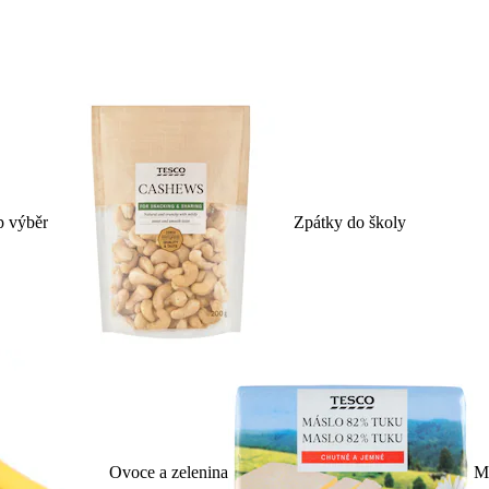
p výběr
Zpátky do školy
Ovoce a zelenina
Ml