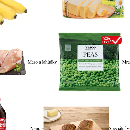
Maso a lahůdky
Mra
Nápoje
Speciální v