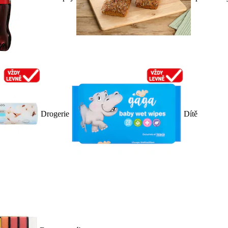
Drogerie
Dítě