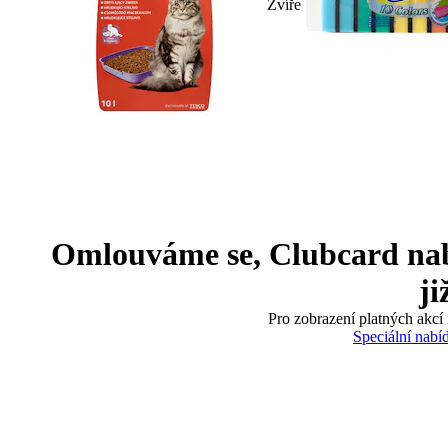
Zvíře
Omlouváme se, Clubcard nabíd
ji
Pro zobrazení platných akcí 
Speciální nabí