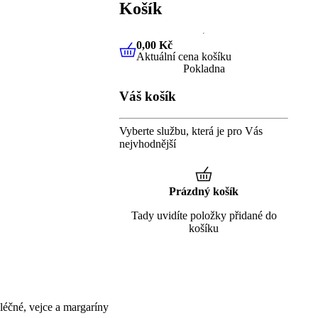
Košík
0,00 Kč
Aktuální cena košíku
0,00 Kč
Aktuální cena košíku
Pokladna
Váš košík
Vyberte službu, která je pro Vás
nejvhodnější
Prázdný košík
Tady uvidíte položky přidané do
košíku
éčné, vejce a margaríny