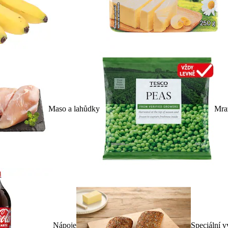
Maso a lahůdky
Mra
Nápoje
Speciální v