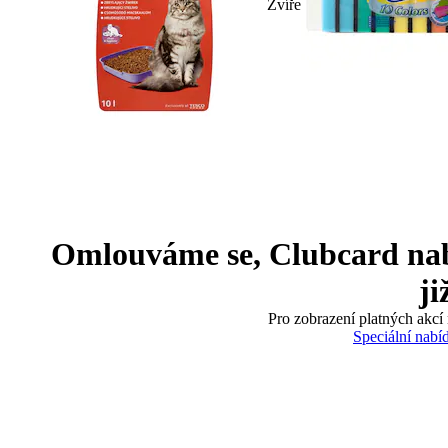
Zvíře
Omlouváme se, Clubcard nabíd
ji
Pro zobrazení platných akcí 
Speciální nabí