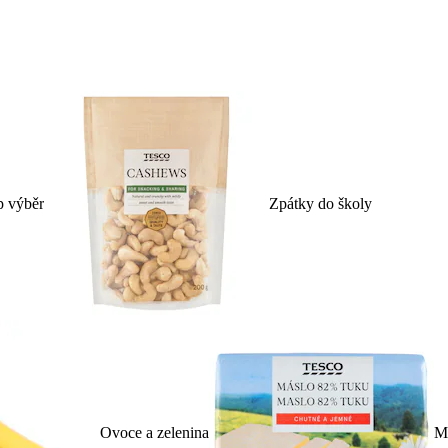
p výběr
Zpátky do školy
Ovoce a zelenina
Ml