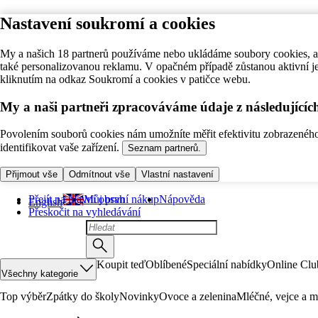
Nastavení soukromí a cookies
My a našich 18 partnerů používáme nebo ukládáme soubory cookies, ab
také personalizovanou reklamu. V opačném případě zůstanou aktivní j
kliknutím na odkaz Soukromí a cookies v patičce webu.
My a naši partneři zpracováváme údaje z následující
Povolením souborů cookies nám umožníte měřit efektivitu zobrazeného o
identifikovat vaše zařízení.
Seznam partnerů.
Přijmout vše
Odmítnout vše
Vlastní nastavení
Přejít na hlavní obsah
Můj první nákup
Nápověda
English
Přeskočit na vyhledávání
Koupit teď
Oblíbené
Speciální nabídky
Online Clu
Všechny kategorie
Top výběr
Zpátky do školy
Novinky
Ovoce a zelenina
Mléčné, vejce a m