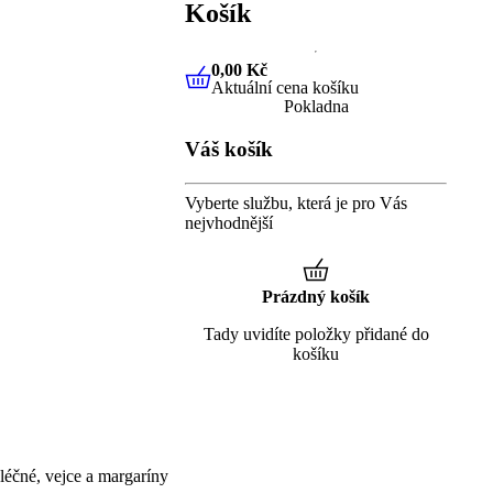
Košík
0,00 Kč
Aktuální cena košíku
0,00 Kč
Aktuální cena košíku
Pokladna
Váš košík
Vyberte službu, která je pro Vás
nejvhodnější
Prázdný košík
Tady uvidíte položky přidané do
košíku
éčné, vejce a margaríny