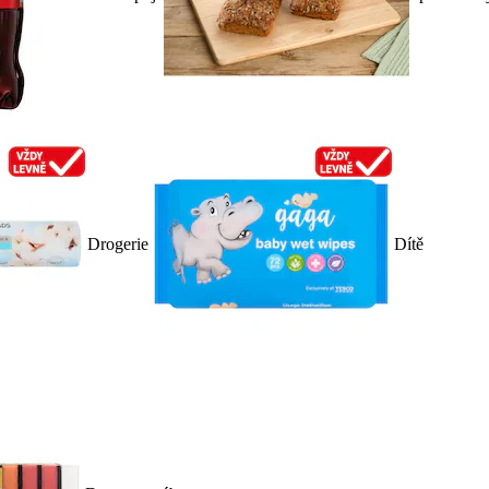
Drogerie
Dítě