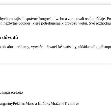
ychom zajistili správné fungování webu a zpracovali osobní údaje. P
en nezbytné cookies, které potřebujeme k provozu webu. Své rozhodnu
ch důvodů
bsahu a reklamy, vytvářet uživatelské statistiky, ukládat nebo přistup
b
Inspirace
Léto
argaríny
Pekárna
Maso a lahůdky
Mražené
Trvanlivé