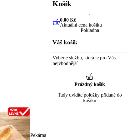
Košík
0,00 Kč
Aktuální cena košíku
0,00 Kč
Aktuální cena košíku
Pokladna
Váš košík
Vyberte službu, která je pro Vás
nejvhodnější
Prázdný košík
Tady uvidíte položky přidané do
košíku
Pekárna