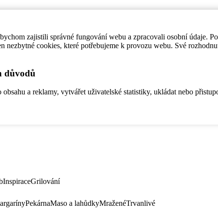
ychom zajistili správné fungování webu a zpracovali osobní údaje. P
en nezbytné cookies, které potřebujeme k provozu webu. Své rozhodnu
ch důvodů
bsahu a reklamy, vytvářet uživatelské statistiky, ukládat nebo přistup
b
Inspirace
Grilování
argaríny
Pekárna
Maso a lahůdky
Mražené
Trvanlivé