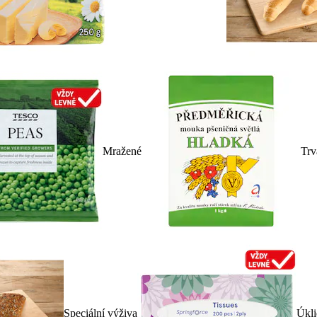
Mražené
Trv
Speciální výživa
Úkli