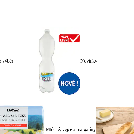
p výběr
Novinky
Mléčné, vejce a margaríny