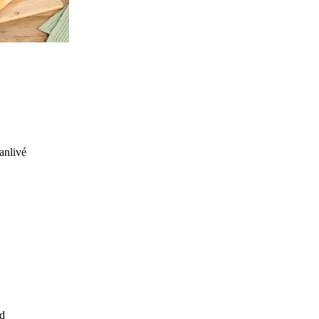
anlivé
d