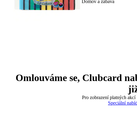
Domov a zábava
Omlouváme se, Clubcard nabíd
ji
Pro zobrazení platných akcí 
Speciální nabí