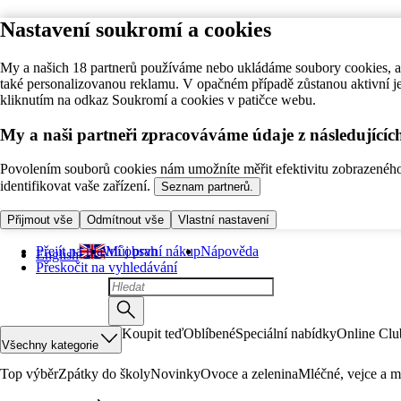
Nastavení soukromí a cookies
My a našich 18 partnerů používáme nebo ukládáme soubory cookies, ab
také personalizovanou reklamu. V opačném případě zůstanou aktivní j
kliknutím na odkaz Soukromí a cookies v patičce webu.
My a naši partneři zpracováváme údaje z následující
Povolením souborů cookies nám umožníte měřit efektivitu zobrazeného o
identifikovat vaše zařízení.
Seznam partnerů.
Přijmout vše
Odmítnout vše
Vlastní nastavení
Přejít na hlavní obsah
Můj první nákup
Nápověda
English
Přeskočit na vyhledávání
Koupit teď
Oblíbené
Speciální nabídky
Online Clu
Všechny kategorie
Top výběr
Zpátky do školy
Novinky
Ovoce a zelenina
Mléčné, vejce a m