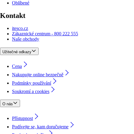
Oblíbené
Kontakt
itesco.cz
Zákaznické centrum - 800 222 555
Naše obchody
Užitečné odkazy
Cena
Nakupujte online bezpečně
Podmínky používání
Soukromí a cookies
O nás
Přístupnost
Podívejte se, kam doručujeme