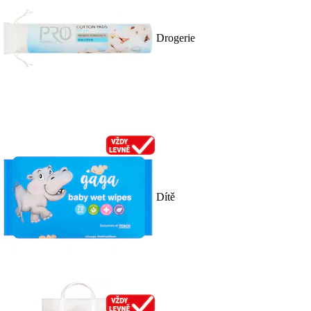
Drogerie
Dítě