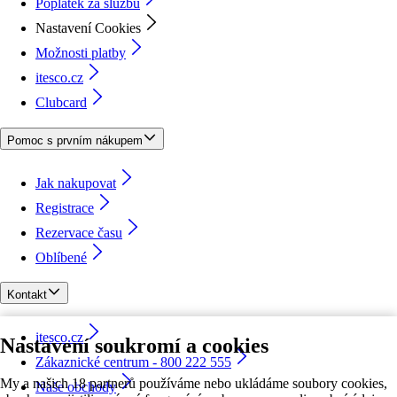
Poplatek za službu
Nastavení Cookies
Možnosti platby
itesco.cz
Clubcard
Pomoc s prvním nákupem
Jak nakupovat
Registrace
Rezervace času
Oblíbené
Kontakt
itesco.cz
Nastavení soukromí a cookies
Zákaznické centrum - 800 222 555
My a našich 18 partnerů používáme nebo ukládáme soubory cookies,
Naše obchody