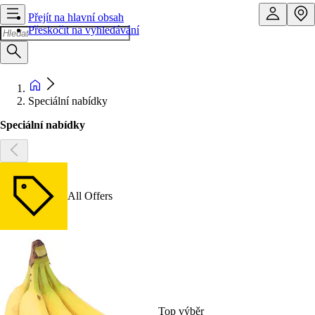
Přejít na hlavní obsah
Přeskočit na vyhledávání
Speciální nabídky
Speciální nabídky
All Offers
Top výběr