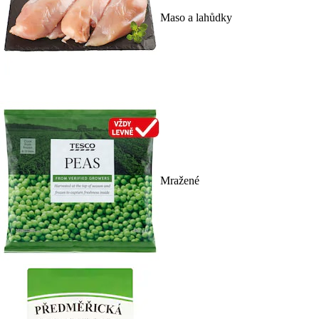
Maso a lahůdky
Mražené