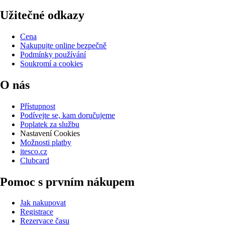
Užitečné odkazy
Cena
Nakupujte online bezpečně
Podmínky používání
Soukromí a cookies
O nás
Přístupnost
Podívejte se, kam doručujeme
Poplatek za službu
Nastavení Cookies
Možnosti platby
itesco.cz
Clubcard
Pomoc s prvním nákupem
Jak nakupovat
Registrace
Rezervace času