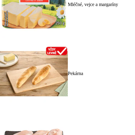
Mléčné, vejce a margaríny
Pekárna