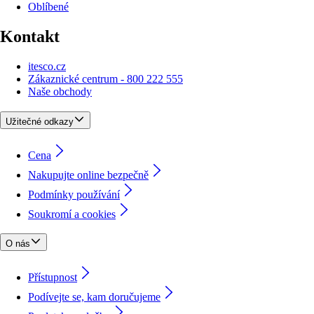
Oblíbené
Kontakt
itesco.cz
Zákaznické centrum - 800 222 555
Naše obchody
Užitečné odkazy
Cena
Nakupujte online bezpečně
Podmínky používání
Soukromí a cookies
O nás
Přístupnost
Podívejte se, kam doručujeme