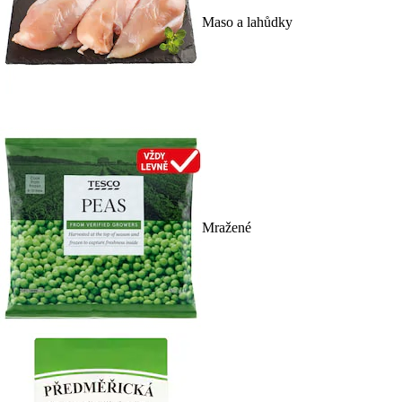
Maso a lahůdky
Mražené