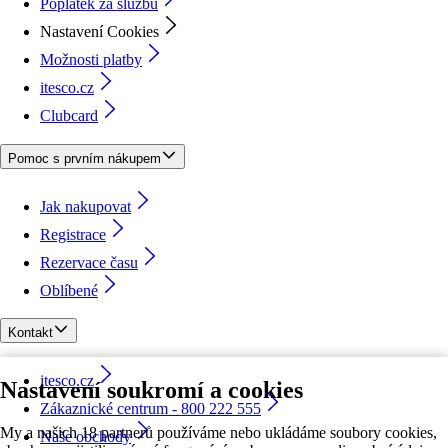
Poplatek za službu
Nastavení Cookies
Možnosti platby
itesco.cz
Clubcard
Pomoc s prvním nákupem
Jak nakupovat
Registrace
Rezervace času
Oblíbené
Kontakt
itesco.cz
Nastavení soukromí a cookies
Zákaznické centrum - 800 222 555
My a našich 18 partnerů používáme nebo ukládáme soubory cookies,
Naše obchody