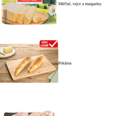
Mléčné, vejce a margaríny
Pekárna