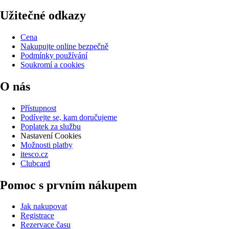
Užitečné odkazy
Cena
Nakupujte online bezpečně
Podmínky používání
Soukromí a cookies
O nás
Přístupnost
Podívejte se, kam doručujeme
Poplatek za službu
Nastavení Cookies
Možnosti platby
itesco.cz
Clubcard
Pomoc s prvním nákupem
Jak nakupovat
Registrace
Rezervace času