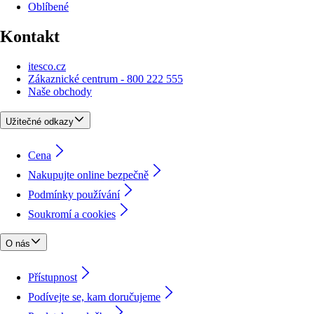
Oblíbené
Kontakt
itesco.cz
Zákaznické centrum - 800 222 555
Naše obchody
Užitečné odkazy
Cena
Nakupujte online bezpečně
Podmínky používání
Soukromí a cookies
O nás
Přístupnost
Podívejte se, kam doručujeme