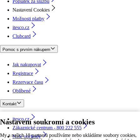
Poplatek za službu
Nastavení Cookies
Možnosti platby
itesco.cz
Clubcard
Pomoc s prvním nákupem
Jak nakupovat
Registrace
Rezervace času
Oblíbené
Kontakt
itesco.cz
Nastavení soukromí a cookies
Zákaznické centrum - 800 222 555
My a našich 18 partnerů používáme nebo ukládáme soubory cookies,
Naše obchody