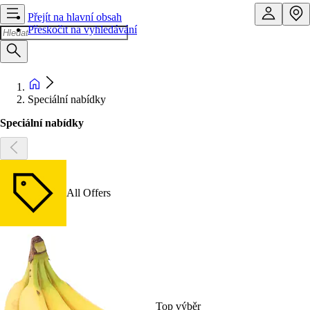
Přejít na hlavní obsah
Přeskočit na vyhledávání
Speciální nabídky
Speciální nabídky
All Offers
Top výběr