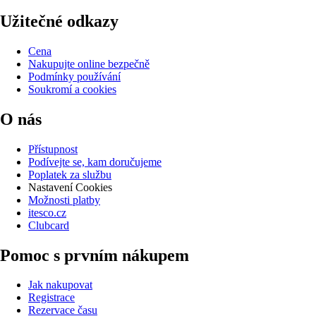
Užitečné odkazy
Cena
Nakupujte online bezpečně
Podmínky používání
Soukromí a cookies
O nás
Přístupnost
Podívejte se, kam doručujeme
Poplatek za službu
Nastavení Cookies
Možnosti platby
itesco.cz
Clubcard
Pomoc s prvním nákupem
Jak nakupovat
Registrace
Rezervace času