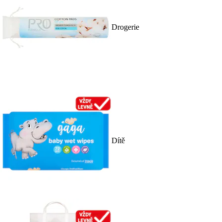
Drogerie
Dítě