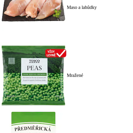
Maso a lahůdky
Mražené