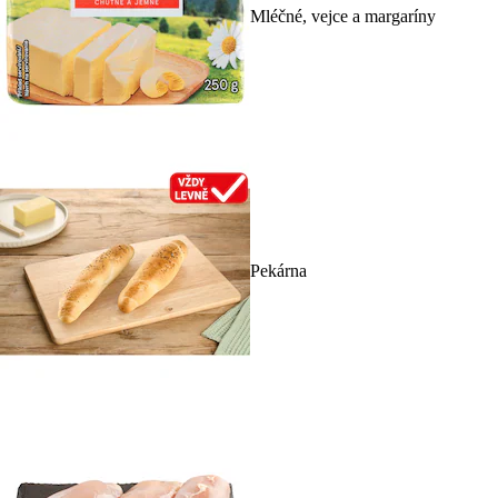
Mléčné, vejce a margaríny
Pekárna