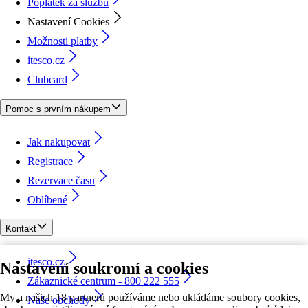
Poplatek za službu
Nastavení Cookies
Možnosti platby
itesco.cz
Clubcard
Pomoc s prvním nákupem
Jak nakupovat
Registrace
Rezervace času
Oblíbené
Kontakt
itesco.cz
Nastavení soukromí a cookies
Zákaznické centrum - 800 222 555
My a našich 18 partnerů používáme nebo ukládáme soubory cookies,
Naše obchody