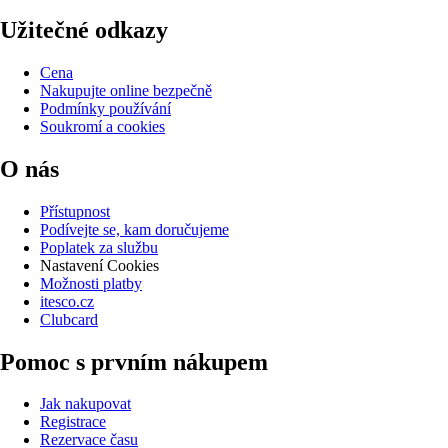
Užitečné odkazy
Cena
Nakupujte online bezpečně
Podmínky používání
Soukromí a cookies
O nás
Přístupnost
Podívejte se, kam doručujeme
Poplatek za službu
Nastavení Cookies
Možnosti platby
itesco.cz
Clubcard
Pomoc s prvním nákupem
Jak nakupovat
Registrace
Rezervace času