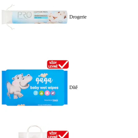
Drogerie
Dítě