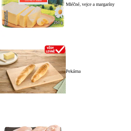
Mléčné, vejce a margaríny
Pekárna