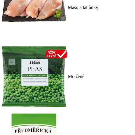
Maso a lahůdky
Mražené