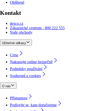
Oblíbené
Kontakt
itesco.cz
Zákaznické centrum - 800 222 555
Naše obchody
Užitečné odkazy
Cena
Nakupujte online bezpečně
Podmínky používání
Soukromí a cookies
O nás
Přístupnost
Podívejte se, kam doručujeme