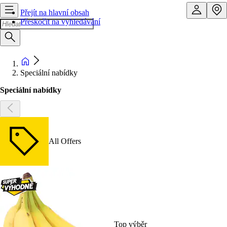
Přejít na hlavní obsah
Přeskočit na vyhledávání
Speciální nabídky
Speciální nabídky
All Offers
Top výběr