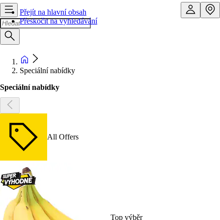
Přejít na hlavní obsah
Přeskočit na vyhledávání
Speciální nabídky
Speciální nabídky
All Offers
Top výběr