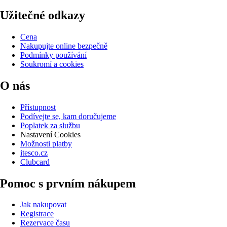
Užitečné odkazy
Cena
Nakupujte online bezpečně
Podmínky používání
Soukromí a cookies
O nás
Přístupnost
Podívejte se, kam doručujeme
Poplatek za službu
Nastavení Cookies
Možnosti platby
itesco.cz
Clubcard
Pomoc s prvním nákupem
Jak nakupovat
Registrace
Rezervace času