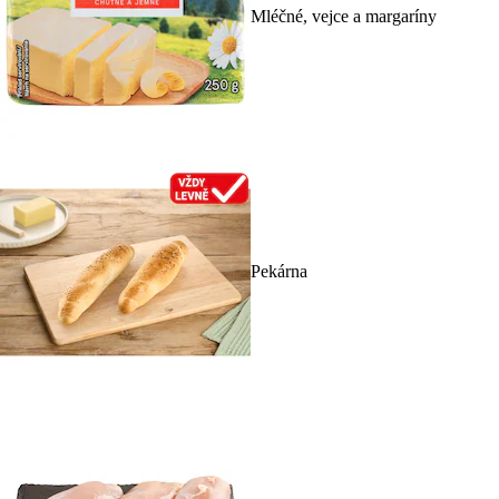
Mléčné, vejce a margaríny
Pekárna