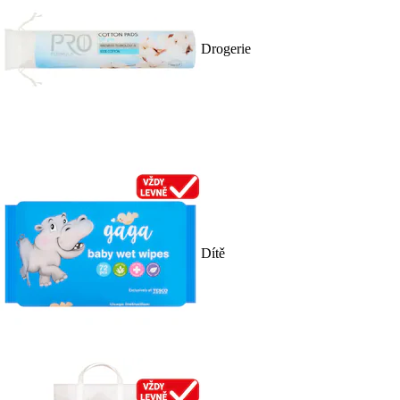
Drogerie
Dítě