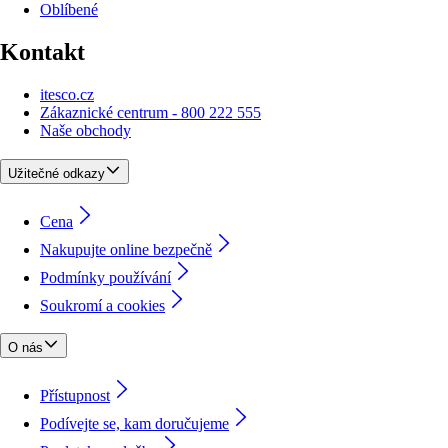
Oblíbené
Kontakt
itesco.cz
Zákaznické centrum - 800 222 555
Naše obchody
Užitečné odkazy
Cena
Nakupujte online bezpečně
Podmínky používání
Soukromí a cookies
O nás
Přístupnost
Podívejte se, kam doručujeme