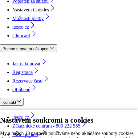
Poplatek za službu
Nastavení Cookies
Možnosti platby
itesco.cz
Clubcard
Pomoc s prvním nákupem
Jak nakupovat
Registrace
Rezervace času
Oblíbené
Kontakt
itesco.cz
Nastavení soukromí a cookies
Zákaznické centrum - 800 222 555
My a našich 18 partnerů používáme nebo ukládáme soubory cookies,
Naše obchody