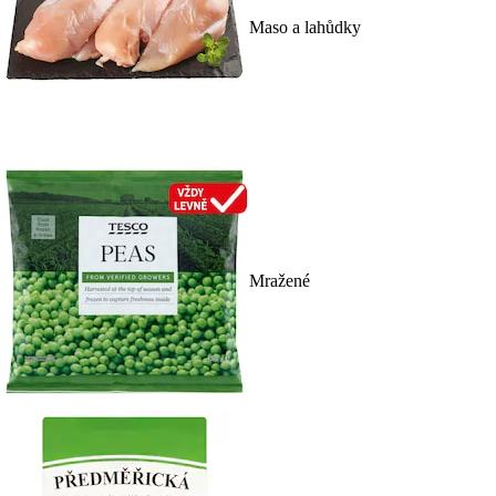
Maso a lahůdky
Mražené