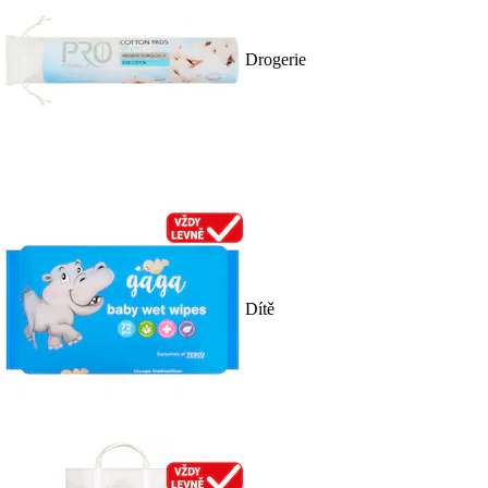
Drogerie
Dítě