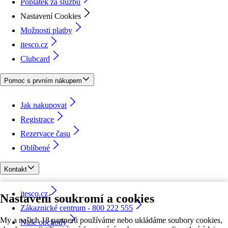
Poplatek za službu
Nastavení Cookies
Možnosti platby
itesco.cz
Clubcard
Pomoc s prvním nákupem
Jak nakupovat
Registrace
Rezervace času
Oblíbené
Kontakt
itesco.cz
Nastavení soukromí a cookies
Zákaznické centrum - 800 222 555
My a našich 18 partnerů používáme nebo ukládáme soubory cookies,
Naše obchody