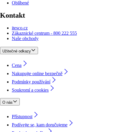
Oblíbené
Kontakt
itesco.cz
Zákaznické centrum - 800 222 555
Naše obchody
Užitečné odkazy
Cena
Nakupujte online bezpečně
Podmínky používání
Soukromí a cookies
O nás
Přístupnost
Podívejte se, kam doručujeme