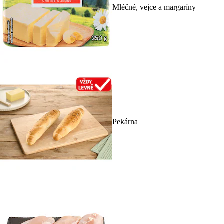
Mléčné, vejce a margaríny
Pekárna