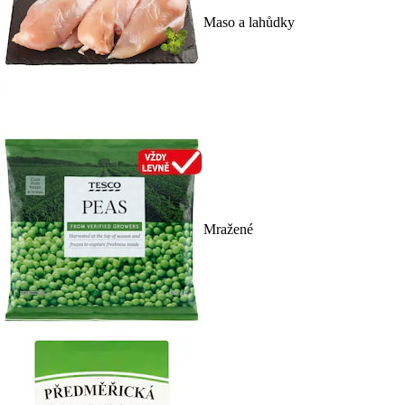
Maso a lahůdky
Mražené