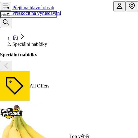
Přejít na hlavní obsah
Přeskočit na vyhledávání
Speciální nabídky
Speciální nabídky
All Offers
Top výběr