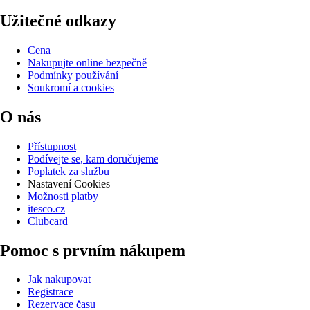
Užitečné odkazy
Cena
Nakupujte online bezpečně
Podmínky používání
Soukromí a cookies
O nás
Přístupnost
Podívejte se, kam doručujeme
Poplatek za službu
Nastavení Cookies
Možnosti platby
itesco.cz
Clubcard
Pomoc s prvním nákupem
Jak nakupovat
Registrace
Rezervace času