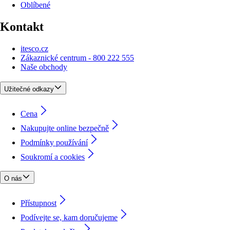
Oblíbené
Kontakt
itesco.cz
Zákaznické centrum - 800 222 555
Naše obchody
Užitečné odkazy
Cena
Nakupujte online bezpečně
Podmínky používání
Soukromí a cookies
O nás
Přístupnost
Podívejte se, kam doručujeme