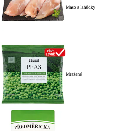
Maso a lahůdky
Mražené