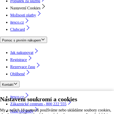
Poplatek za službu
Nastavení Cookies
Možnosti platby
itesco.cz
Clubcard
Pomoc s prvním nákupem
Jak nakupovat
Registrace
Rezervace času
Oblíbené
Kontakt
itesco.cz
Nastavení soukromí a cookies
Zákaznické centrum - 800 222 555
My a našich 18 partnerů používáme nebo ukládáme soubory cookies,
Naše obchody