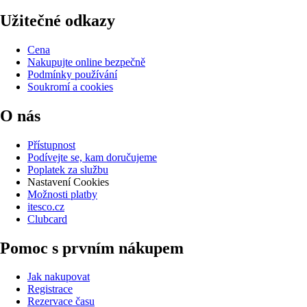
Užitečné odkazy
Cena
Nakupujte online bezpečně
Podmínky používání
Soukromí a cookies
O nás
Přístupnost
Podívejte se, kam doručujeme
Poplatek za službu
Nastavení Cookies
Možnosti platby
itesco.cz
Clubcard
Pomoc s prvním nákupem
Jak nakupovat
Registrace
Rezervace času