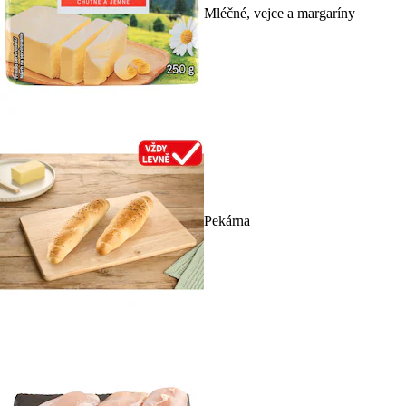
Mléčné, vejce a margaríny
Pekárna