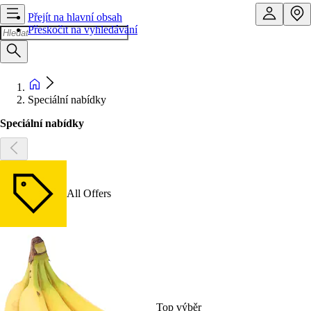
Přejít na hlavní obsah
Přeskočit na vyhledávání
Speciální nabídky
Speciální nabídky
All Offers
Top výběr