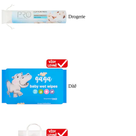
Drogerie
Dítě