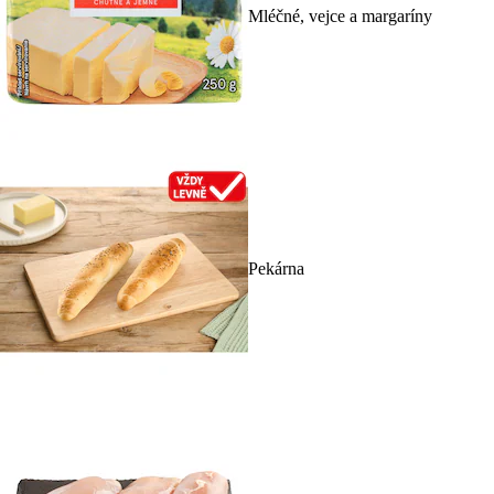
Mléčné, vejce a margaríny
Pekárna