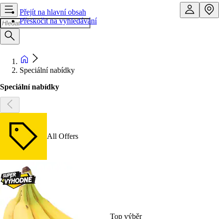
Přejít na hlavní obsah
Přeskočit na vyhledávání
Speciální nabídky
Speciální nabídky
All Offers
Top výběr