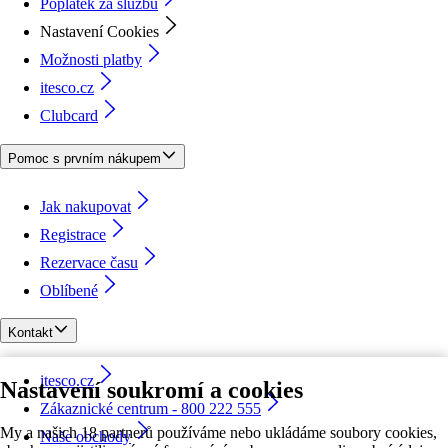
Poplatek za službu
Nastavení Cookies
Možnosti platby
itesco.cz
Clubcard
Pomoc s prvním nákupem
Jak nakupovat
Registrace
Rezervace času
Oblíbené
Kontakt
itesco.cz
Nastavení soukromí a cookies
Zákaznické centrum - 800 222 555
My a našich 18 partnerů používáme nebo ukládáme soubory cookies,
Naše obchody