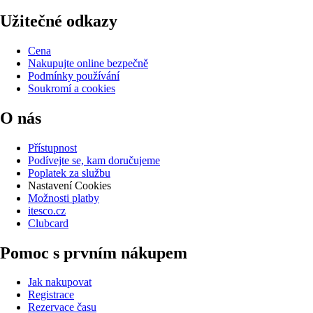
Užitečné odkazy
Cena
Nakupujte online bezpečně
Podmínky používání
Soukromí a cookies
O nás
Přístupnost
Podívejte se, kam doručujeme
Poplatek za službu
Nastavení Cookies
Možnosti platby
itesco.cz
Clubcard
Pomoc s prvním nákupem
Jak nakupovat
Registrace
Rezervace času