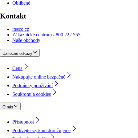
Oblíbené
Kontakt
itesco.cz
Zákaznické centrum - 800 222 555
Naše obchody
Užitečné odkazy
Cena
Nakupujte online bezpečně
Podmínky používání
Soukromí a cookies
O nás
Přístupnost
Podívejte se, kam doručujeme