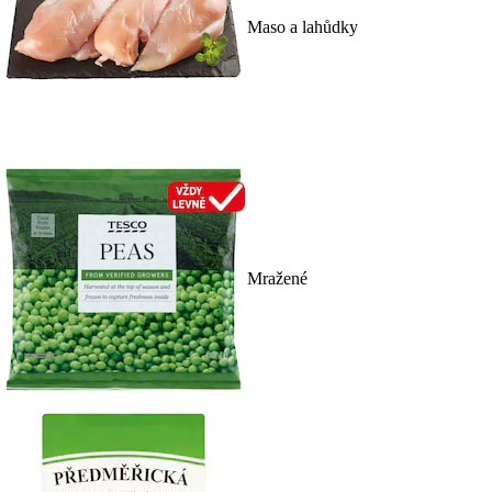
Maso a lahůdky
Mražené