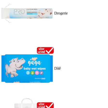
Drogerie
Dítě