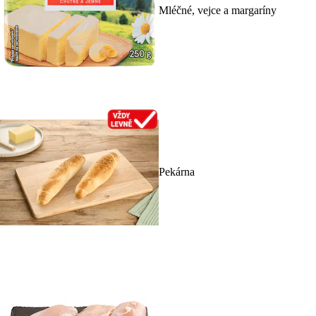
Mléčné, vejce a margaríny
Pekárna