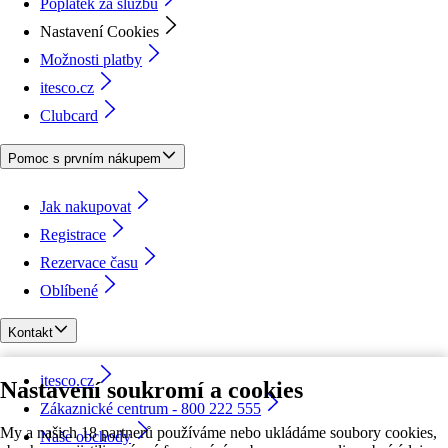
Poplatek za službu
Nastavení Cookies
Možnosti platby
itesco.cz
Clubcard
Pomoc s prvním nákupem
Jak nakupovat
Registrace
Rezervace času
Oblíbené
Kontakt
itesco.cz
Nastavení soukromí a cookies
Zákaznické centrum - 800 222 555
My a našich 18 partnerů používáme nebo ukládáme soubory cookies,
Naše obchody