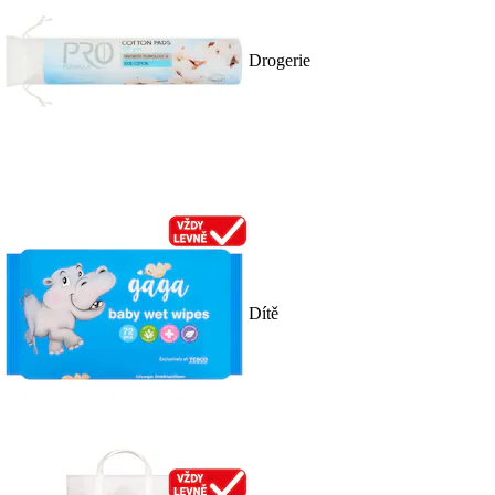
Drogerie
Dítě