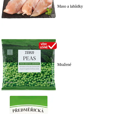
Maso a lahůdky
Mražené