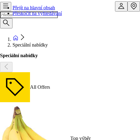
Přejít na hlavní obsah
Přeskočit na vyhledávání
Speciální nabídky
Speciální nabídky
All Offers
Top výběr