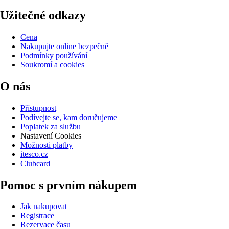
Užitečné odkazy
Cena
Nakupujte online bezpečně
Podmínky používání
Soukromí a cookies
O nás
Přístupnost
Podívejte se, kam doručujeme
Poplatek za službu
Nastavení Cookies
Možnosti platby
itesco.cz
Clubcard
Pomoc s prvním nákupem
Jak nakupovat
Registrace
Rezervace času