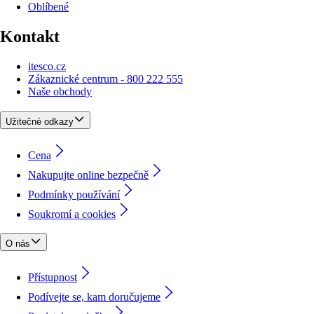
Oblíbené
Kontakt
itesco.cz
Zákaznické centrum - 800 222 555
Naše obchody
Užitečné odkazy
Cena
Nakupujte online bezpečně
Podmínky používání
Soukromí a cookies
O nás
Přístupnost
Podívejte se, kam doručujeme