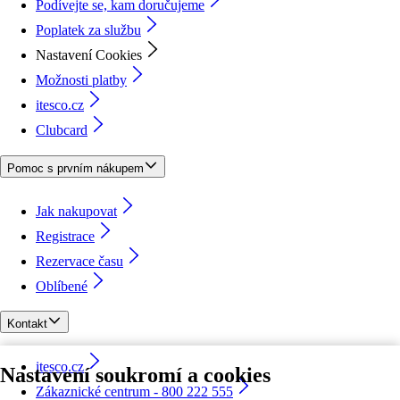
Podívejte se, kam doručujeme
Poplatek za službu
Nastavení Cookies
Možnosti platby
itesco.cz
Clubcard
Pomoc s prvním nákupem
Jak nakupovat
Registrace
Rezervace času
Oblíbené
Kontakt
itesco.cz
Nastavení soukromí a cookies
Zákaznické centrum - 800 222 555