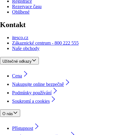
Registrace
Rezervace času
Oblíbené
Kontakt
itesco.cz
Zákaznické centrum - 800 222 555
Naše obchody
Užitečné odkazy
Cena
Nakupujte online bezpečně
Podmínky používání
Soukromí a cookies
O nás
Přístupnost