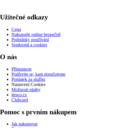
Užitečné odkazy
Cena
Nakupujte online bezpečně
Podmínky používání
Soukromí a cookies
O nás
Přístupnost
Podívejte se, kam doručujeme
Poplatek za službu
Nastavení Cookies
Možnosti platby
itesco.cz
Clubcard
Pomoc s prvním nákupem
Jak nakupovat