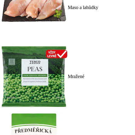
Maso a lahůdky
Mražené