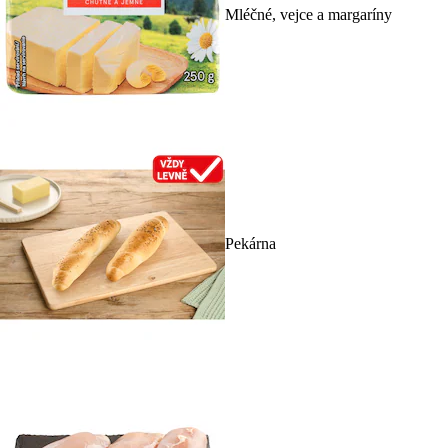
Mléčné, vejce a margaríny
Pekárna