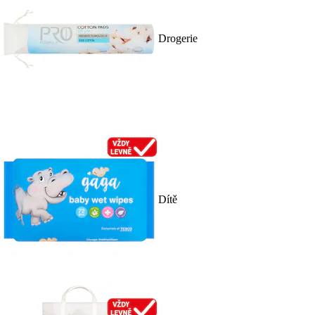
Drogerie
Dítě