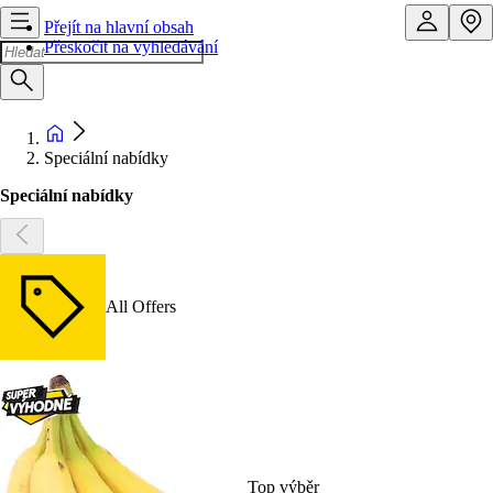
Přejít na hlavní obsah
Přeskočit na vyhledávání
Speciální nabídky
Speciální nabídky
All Offers
Top výběr