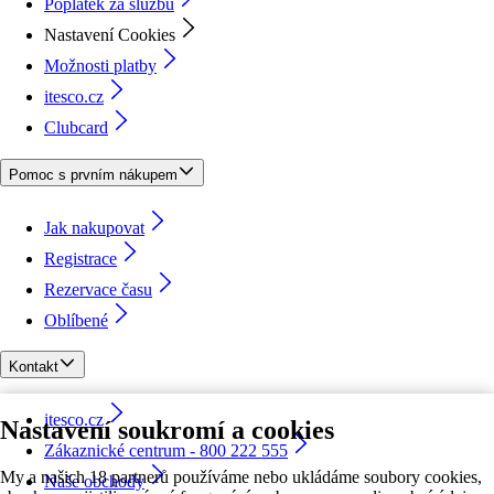
Poplatek za službu
Nastavení Cookies
Možnosti platby
itesco.cz
Clubcard
Pomoc s prvním nákupem
Jak nakupovat
Registrace
Rezervace času
Oblíbené
Kontakt
itesco.cz
Nastavení soukromí a cookies
Zákaznické centrum - 800 222 555
My a našich 18 partnerů používáme nebo ukládáme soubory cookies,
Naše obchody