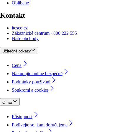
Oblíbené
Kontakt
itesco.cz
Zákaznické centrum - 800 222 555
Naše obchody
Užitečné odkazy
Cena
Nakupujte online bezpečně
Podmínky používání
Soukromí a cookies
O nás
Přístupnost
Podívejte se, kam doručujeme