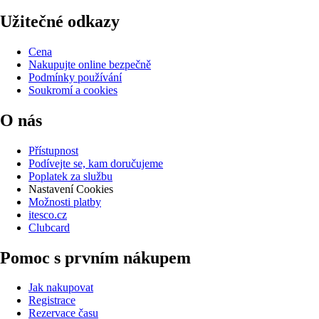
Užitečné odkazy
Cena
Nakupujte online bezpečně
Podmínky používání
Soukromí a cookies
O nás
Přístupnost
Podívejte se, kam doručujeme
Poplatek za službu
Nastavení Cookies
Možnosti platby
itesco.cz
Clubcard
Pomoc s prvním nákupem
Jak nakupovat
Registrace
Rezervace času