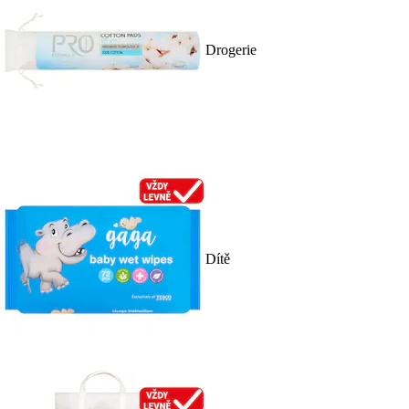
Drogerie
Dítě