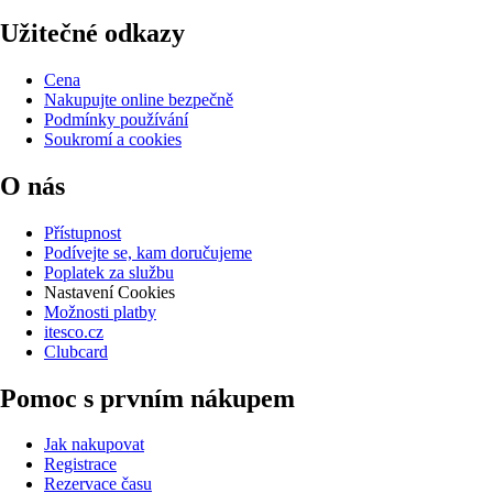
Užitečné odkazy
Cena
Nakupujte online bezpečně
Podmínky používání
Soukromí a cookies
O nás
Přístupnost
Podívejte se, kam doručujeme
Poplatek za službu
Nastavení Cookies
Možnosti platby
itesco.cz
Clubcard
Pomoc s prvním nákupem
Jak nakupovat
Registrace
Rezervace času