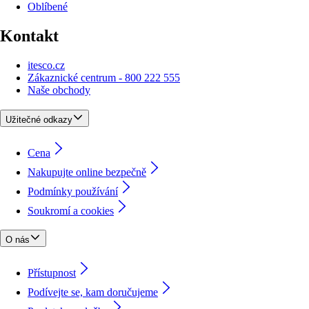
Oblíbené
Kontakt
itesco.cz
Zákaznické centrum - 800 222 555
Naše obchody
Užitečné odkazy
Cena
Nakupujte online bezpečně
Podmínky používání
Soukromí a cookies
O nás
Přístupnost
Podívejte se, kam doručujeme