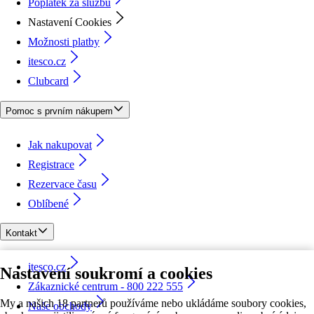
Poplatek za službu
Nastavení Cookies
Možnosti platby
itesco.cz
Clubcard
Pomoc s prvním nákupem
Jak nakupovat
Registrace
Rezervace času
Oblíbené
Kontakt
itesco.cz
Nastavení soukromí a cookies
Zákaznické centrum - 800 222 555
My a našich 18 partnerů používáme nebo ukládáme soubory cookies,
Naše obchody