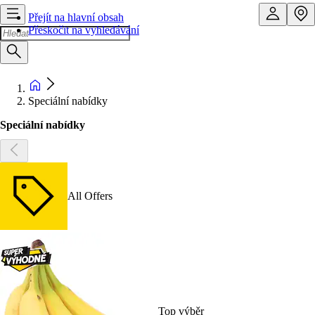
Přejít na hlavní obsah
Přeskočit na vyhledávání
Speciální nabídky
Speciální nabídky
All Offers
Top výběr