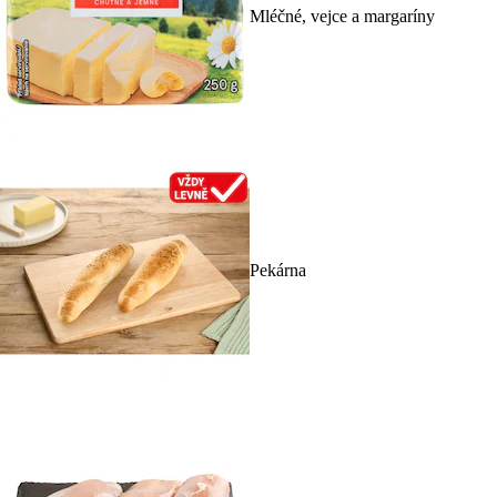
Mléčné, vejce a margaríny
Pekárna