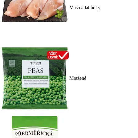
Maso a lahůdky
Mražené