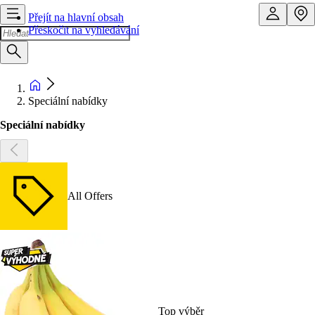
Přejít na hlavní obsah
Přeskočit na vyhledávání
Speciální nabídky
Speciální nabídky
All Offers
Top výběr