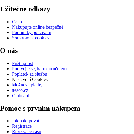
Užitečné odkazy
Cena
Nakupujte online bezpečně
Podmínky používání
Soukromí a cookies
O nás
Přístupnost
Podívejte se, kam doručujeme
Poplatek za službu
Nastavení Cookies
Možnosti platby
itesco.cz
Clubcard
Pomoc s prvním nákupem
Jak nakupovat
Registrace
Rezervace času