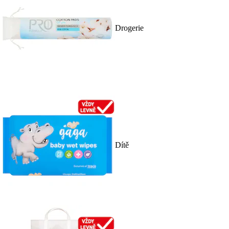
Drogerie
Dítě