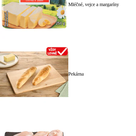
Mléčné, vejce a margaríny
Pekárna