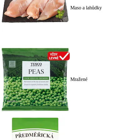
Maso a lahůdky
Mražené