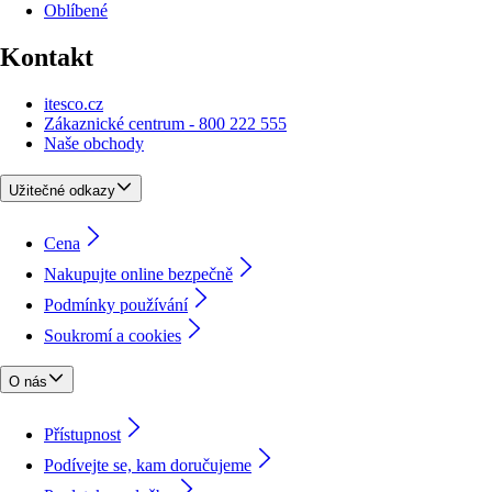
Oblíbené
Kontakt
itesco.cz
Zákaznické centrum - 800 222 555
Naše obchody
Užitečné odkazy
Cena
Nakupujte online bezpečně
Podmínky používání
Soukromí a cookies
O nás
Přístupnost
Podívejte se, kam doručujeme