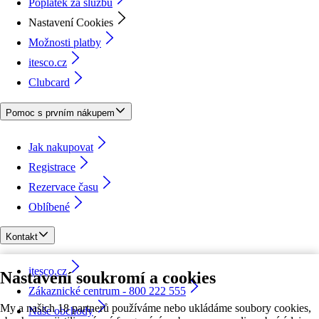
Poplatek za službu
Nastavení Cookies
Možnosti platby
itesco.cz
Clubcard
Pomoc s prvním nákupem
Jak nakupovat
Registrace
Rezervace času
Oblíbené
Kontakt
itesco.cz
Nastavení soukromí a cookies
Zákaznické centrum - 800 222 555
My a našich 18 partnerů používáme nebo ukládáme soubory cookies,
Naše obchody