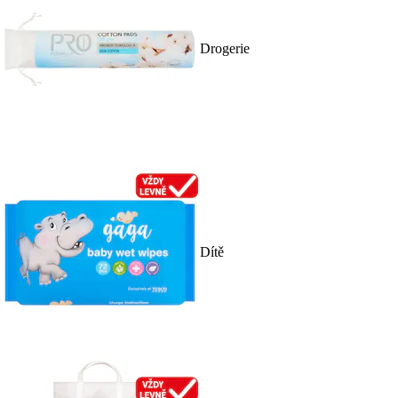
Drogerie
Dítě