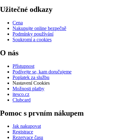
Užitečné odkazy
Cena
Nakupujte online bezpečně
Podmínky používání
Soukromí a cookies
O nás
Přístupnost
Podívejte se, kam doručujeme
Poplatek za službu
Nastavení Cookies
Možnosti platby
itesco.cz
Clubcard
Pomoc s prvním nákupem
Jak nakupovat
Registrace
Rezervace času