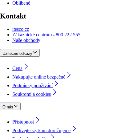
Oblíbené
Kontakt
itesco.cz
Zákaznické centrum - 800 222 555
Naše obchody
Užitečné odkazy
Cena
Nakupujte online bezpečně
Podmínky používání
Soukromí a cookies
O nás
Přístupnost
Podívejte se, kam doručujeme