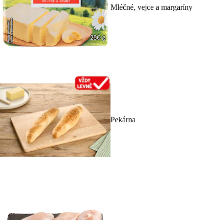
Mléčné, vejce a margaríny
Pekárna