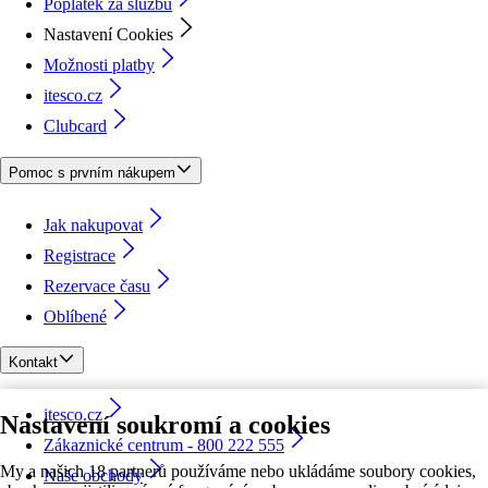
Poplatek za službu
Nastavení Cookies
Možnosti platby
itesco.cz
Clubcard
Pomoc s prvním nákupem
Jak nakupovat
Registrace
Rezervace času
Oblíbené
Kontakt
itesco.cz
Nastavení soukromí a cookies
Zákaznické centrum - 800 222 555
My a našich 18 partnerů používáme nebo ukládáme soubory cookies,
Naše obchody