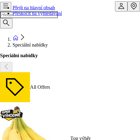
Přejít na hlavní obsah
Přeskočit na vyhledávání
Speciální nabídky
Speciální nabídky
All Offers
Top výběr