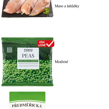
Maso a lahůdky
Mražené