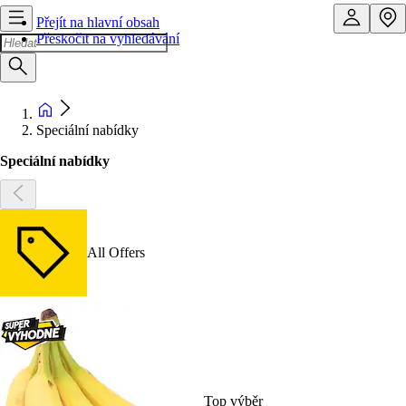
Přejít na hlavní obsah
Přeskočit na vyhledávání
Speciální nabídky
Speciální nabídky
All Offers
Top výběr