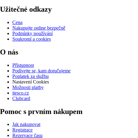
Užitečné odkazy
Cena
Nakupujte online bezpečně
Podmínky používání
Soukromí a cookies
O nás
Přístupnost
Podívejte se, kam doručujeme
Poplatek za službu
Nastavení Cookies
Možnosti platby
itesco.cz
Clubcard
Pomoc s prvním nákupem
Jak nakupovat
Registrace
Rezervace času