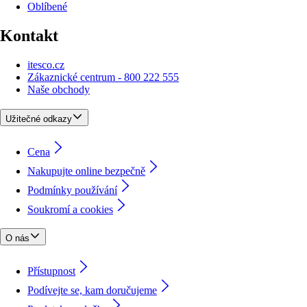
Oblíbené
Kontakt
itesco.cz
Zákaznické centrum - 800 222 555
Naše obchody
Užitečné odkazy
Cena
Nakupujte online bezpečně
Podmínky používání
Soukromí a cookies
O nás
Přístupnost
Podívejte se, kam doručujeme