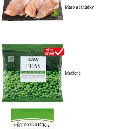
Maso a lahůdky
Mražené