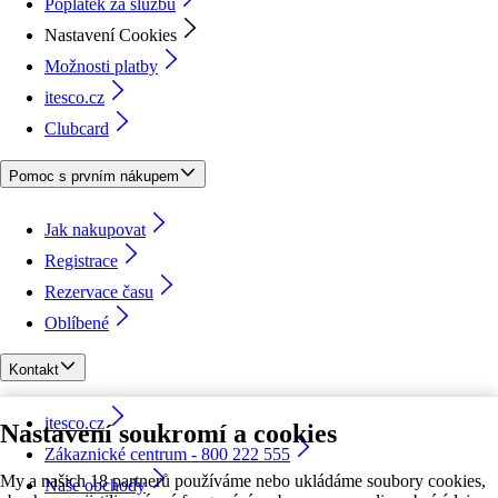
Poplatek za službu
Nastavení Cookies
Možnosti platby
itesco.cz
Clubcard
Pomoc s prvním nákupem
Jak nakupovat
Registrace
Rezervace času
Oblíbené
Kontakt
itesco.cz
Nastavení soukromí a cookies
Zákaznické centrum - 800 222 555
My a našich 18 partnerů používáme nebo ukládáme soubory cookies,
Naše obchody