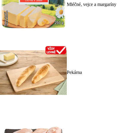
Mléčné, vejce a margaríny
Pekárna