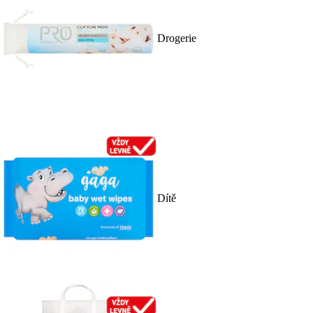
Drogerie
Dítě