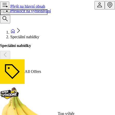
Přejít na hlavní obsah
Přeskočit na vyhledávání
Speciální nabídky
Speciální nabídky
All Offers
Top výběr