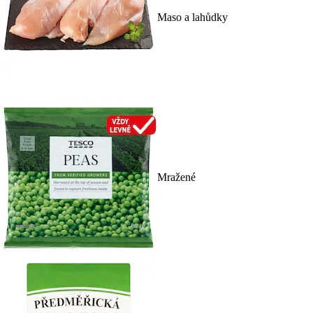
Maso a lahůdky
Mražené