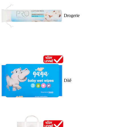
Drogerie
Dítě