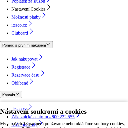
Poplatek za službu
Nastavení Cookies
Možnosti platby
itesco.cz
Clubcard
Pomoc s prvním nákupem
Jak nakupovat
Registrace
Rezervace času
Oblíbené
Kontakt
itesco.cz
Nastavení soukromí a cookies
Zákaznické centrum - 800 222 555
My a našich 18 partnerů používáme nebo ukládáme soubory cookies,
Naše obchody