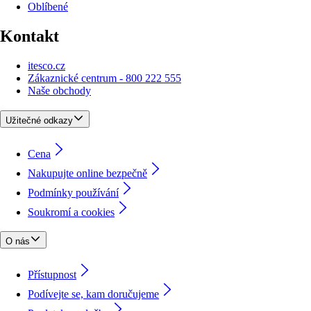
Oblíbené
Kontakt
itesco.cz
Zákaznické centrum - 800 222 555
Naše obchody
Užitečné odkazy
Cena
Nakupujte online bezpečně
Podmínky používání
Soukromí a cookies
O nás
Přístupnost
Podívejte se, kam doručujeme