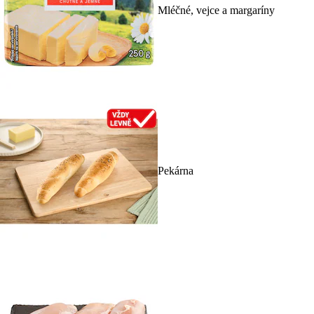
Mléčné, vejce a margaríny
Pekárna