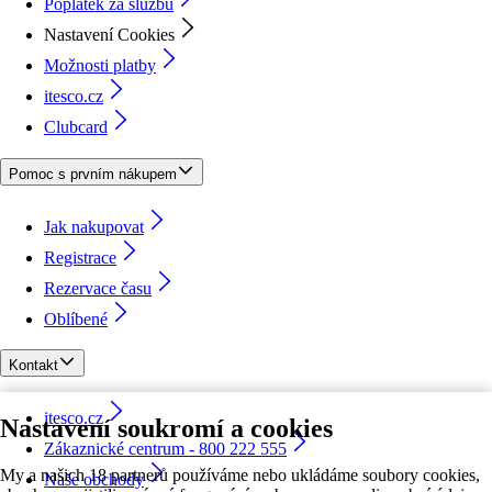
Poplatek za službu
Nastavení Cookies
Možnosti platby
itesco.cz
Clubcard
Pomoc s prvním nákupem
Jak nakupovat
Registrace
Rezervace času
Oblíbené
Kontakt
itesco.cz
Nastavení soukromí a cookies
Zákaznické centrum - 800 222 555
My a našich 18 partnerů používáme nebo ukládáme soubory cookies,
Naše obchody