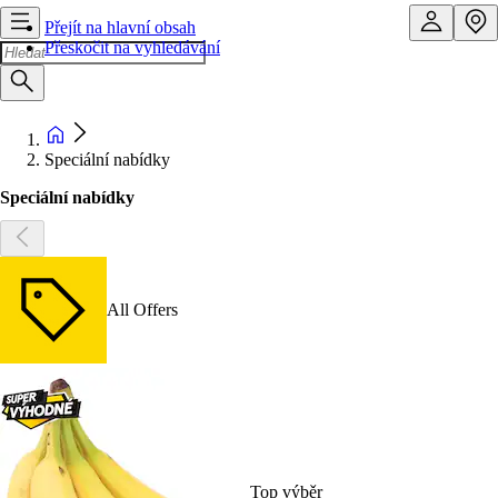
Přejít na hlavní obsah
Přeskočit na vyhledávání
Speciální nabídky
Speciální nabídky
All Offers
Top výběr