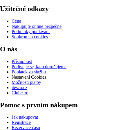
Užitečné odkazy
Cena
Nakupujte online bezpečně
Podmínky používání
Soukromí a cookies
O nás
Přístupnost
Podívejte se, kam doručujeme
Poplatek za službu
Nastavení Cookies
Možnosti platby
itesco.cz
Clubcard
Pomoc s prvním nákupem
Jak nakupovat
Registrace
Rezervace času