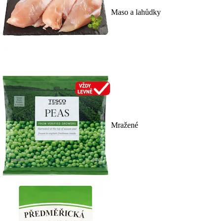
Maso a lahůdky
Mražené