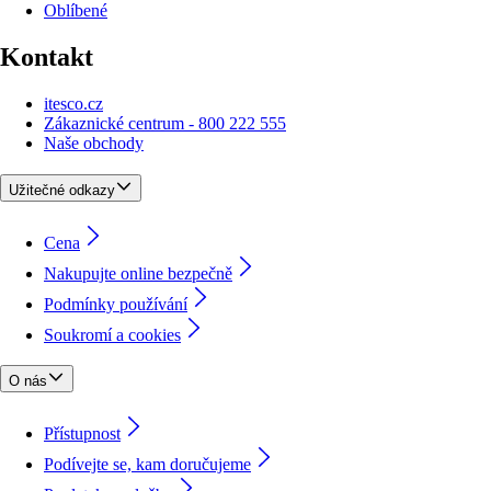
Oblíbené
Kontakt
itesco.cz
Zákaznické centrum - 800 222 555
Naše obchody
Užitečné odkazy
Cena
Nakupujte online bezpečně
Podmínky používání
Soukromí a cookies
O nás
Přístupnost
Podívejte se, kam doručujeme