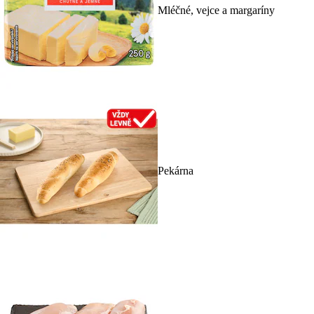
Mléčné, vejce a margaríny
Pekárna