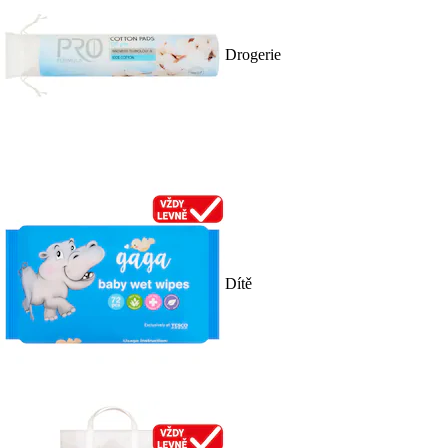
Drogerie
Dítě