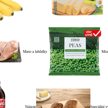
Maso a lahůdky
Mra
Nápoje
Speciální v