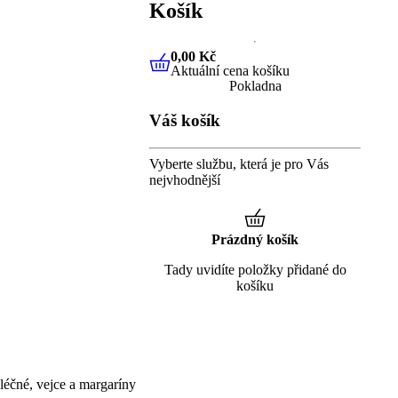
Košík
0,00 Kč
Aktuální cena košíku
0,00 Kč
Aktuální cena košíku
Pokladna
Váš košík
Vyberte službu, která je pro Vás
nejvhodnější
Prázdný košík
Tady uvidíte položky přidané do
košíku
éčné, vejce a margaríny