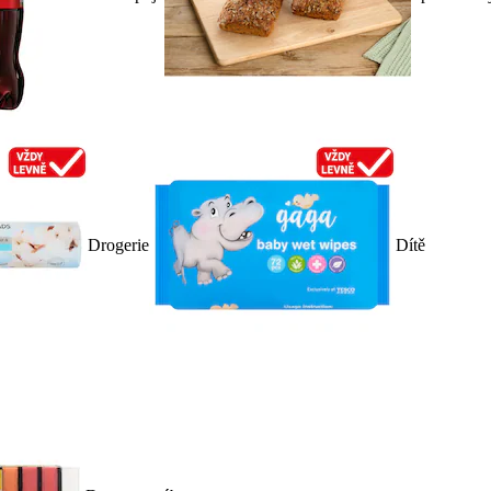
Drogerie
Dítě