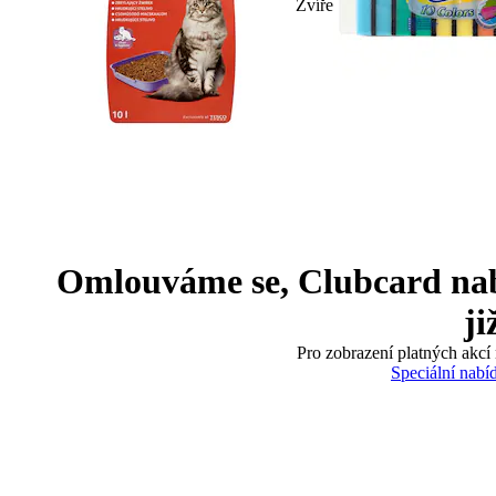
Zvíře
Omlouváme se, Clubcard nabíd
ji
Pro zobrazení platných akcí 
Speciální nabí