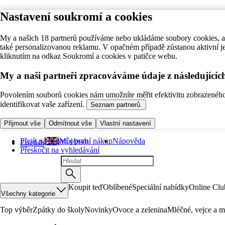
Nastavení soukromí a cookies
My a našich 18 partnerů používáme nebo ukládáme soubory cookies, ab
také personalizovanou reklamu. V opačném případě zůstanou aktivní j
kliknutím na odkaz Soukromí a cookies v patičce webu.
My a naši partneři zpracováváme údaje z následující
Povolením souborů cookies nám umožníte měřit efektivitu zobrazeného o
identifikovat vaše zařízení.
Seznam partnerů.
Přijmout vše
Odmítnout vše
Vlastní nastavení
Přejít na hlavní obsah
Můj první nákup
Nápověda
English
Přeskočit na vyhledávání
Koupit teď
Oblíbené
Speciální nabídky
Online Clu
Všechny kategorie
Top výběr
Zpátky do školy
Novinky
Ovoce a zelenina
Mléčné, vejce a m