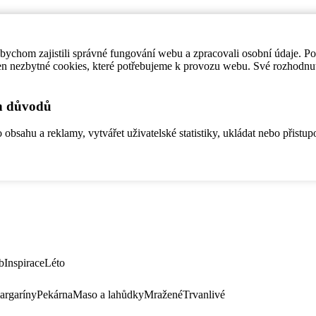
ychom zajistili správné fungování webu a zpracovali osobní údaje. P
en nezbytné cookies, které potřebujeme k provozu webu. Své rozhodnu
ch důvodů
bsahu a reklamy, vytvářet uživatelské statistiky, ukládat nebo přistup
b
Inspirace
Léto
argaríny
Pekárna
Maso a lahůdky
Mražené
Trvanlivé