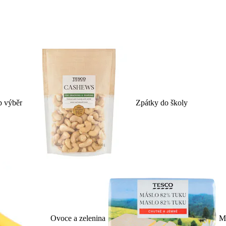
p výběr
Zpátky do školy
Ovoce a zelenina
Ml