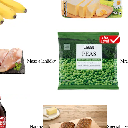
Maso a lahůdky
Mra
Nápoje
Speciální v