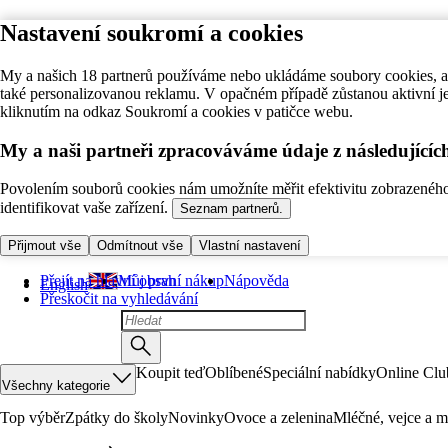
Nastavení soukromí a cookies
My a našich 18 partnerů používáme nebo ukládáme soubory cookies, ab
také personalizovanou reklamu. V opačném případě zůstanou aktivní j
kliknutím na odkaz Soukromí a cookies v patičce webu.
My a naši partneři zpracováváme údaje z následující
Povolením souborů cookies nám umožníte měřit efektivitu zobrazeného o
identifikovat vaše zařízení.
Seznam partnerů.
Přijmout vše
Odmítnout vše
Vlastní nastavení
Přejít na hlavní obsah
Můj první nákup
Nápověda
English
Přeskočit na vyhledávání
Koupit teď
Oblíbené
Speciální nabídky
Online Clu
Všechny kategorie
Top výběr
Zpátky do školy
Novinky
Ovoce a zelenina
Mléčné, vejce a m