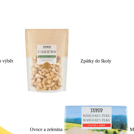
p výběr
Zpátky do školy
Ovoce a zelenina
Ml