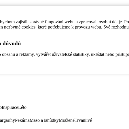
ychom zajistili správné fungování webu a zpracovali osobní údaje. P
en nezbytné cookies, které potřebujeme k provozu webu. Své rozhodnu
ch důvodů
bsahu a reklamy, vytvářet uživatelské statistiky, ukládat nebo přistup
b
Inspirace
Léto
argaríny
Pekárna
Maso a lahůdky
Mražené
Trvanlivé