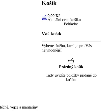
Košík
0,00 Kč
Aktuální cena košíku
0,00 Kč
Aktuální cena košíku
Pokladna
Váš košík
Vyberte službu, která je pro Vás
nejvhodnější
Prázdný košík
Tady uvidíte položky přidané do
košíku
éčné, vejce a margaríny