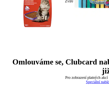
Zvíře
Omlouváme se, Clubcard nabíd
ji
Pro zobrazení platných akcí 
Speciální nabí