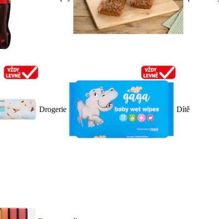
Drogerie
Dítě