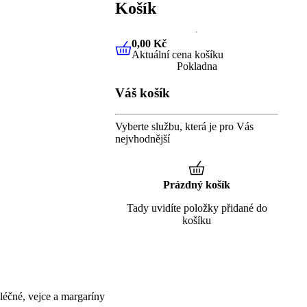
Košík
0,00 Kč
Aktuální cena košíku
0,00 Kč
Aktuální cena košíku
Pokladna
Váš košík
Vyberte službu, která je pro Vás
nejvhodnější
Prázdný košík
Tady uvidíte položky přidané do
košíku
éčné, vejce a margaríny