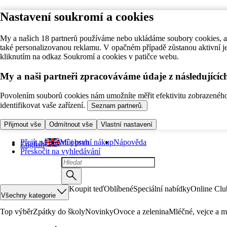
Nastavení soukromí a cookies
My a našich 18 partnerů používáme nebo ukládáme soubory cookies, ab
také personalizovanou reklamu. V opačném případě zůstanou aktivní j
kliknutím na odkaz Soukromí a cookies v patičce webu.
My a naši partneři zpracováváme údaje z následující
Povolením souborů cookies nám umožníte měřit efektivitu zobrazeného o
identifikovat vaše zařízení.
Seznam partnerů.
Přijmout vše
Odmítnout vše
Vlastní nastavení
Přejít na hlavní obsah
Můj první nákup
Nápověda
English
Přeskočit na vyhledávání
Koupit teď
Oblíbené
Speciální nabídky
Online Clu
Všechny kategorie
Top výběr
Zpátky do školy
Novinky
Ovoce a zelenina
Mléčné, vejce a m