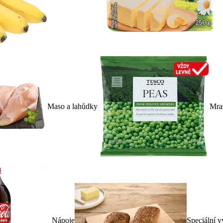
Maso a lahůdky
Mra
Nápoje
Speciální v