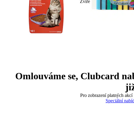
Zvíře
Omlouváme se, Clubcard nabíd
ji
Pro zobrazení platných akcí 
Speciální nabí