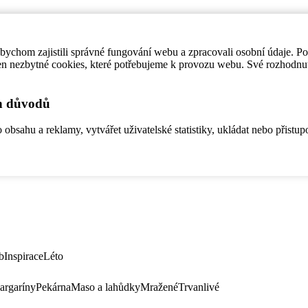
ychom zajistili správné fungování webu a zpracovali osobní údaje. P
en nezbytné cookies, které potřebujeme k provozu webu. Své rozhodnu
ch důvodů
bsahu a reklamy, vytvářet uživatelské statistiky, ukládat nebo přistup
b
Inspirace
Léto
argaríny
Pekárna
Maso a lahůdky
Mražené
Trvanlivé