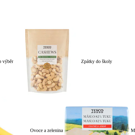
p výběr
Zpátky do školy
Ovoce a zelenina
Ml