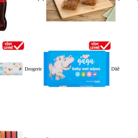
Drogerie
Dítě