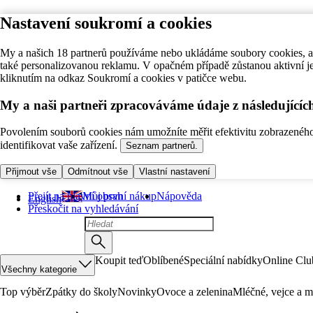
Nastavení soukromí a cookies
My a našich 18 partnerů používáme nebo ukládáme soubory cookies, ab
také personalizovanou reklamu. V opačném případě zůstanou aktivní j
kliknutím na odkaz Soukromí a cookies v patičce webu.
My a naši partneři zpracováváme údaje z následující
Povolením souborů cookies nám umožníte měřit efektivitu zobrazeného o
identifikovat vaše zařízení.
Seznam partnerů.
Přijmout vše
Odmítnout vše
Vlastní nastavení
Přejít na hlavní obsah
Můj první nákup
Nápověda
English
Přeskočit na vyhledávání
Koupit teď
Oblíbené
Speciální nabídky
Online Clu
Všechny kategorie
Top výběr
Zpátky do školy
Novinky
Ovoce a zelenina
Mléčné, vejce a m