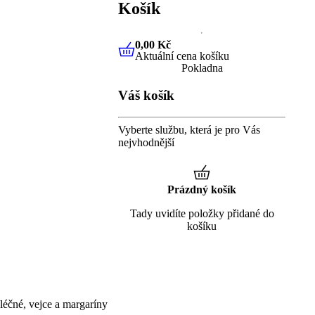
Košík
0,00 Kč
Aktuální cena košíku
0,00 Kč
Aktuální cena košíku
Pokladna
Váš košík
Vyberte službu, která je pro Vás
nejvhodnější
Prázdný košík
Tady uvidíte položky přidané do
košíku
éčné, vejce a margaríny