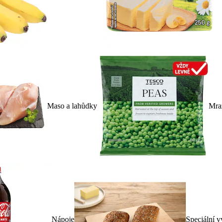
Maso a lahůdky
Mra
Nápoje
Speciální v