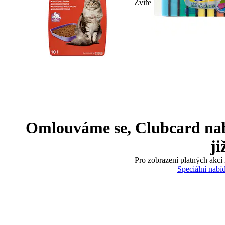
Zvíře
Omlouváme se, Clubcard nabíd
ji
Pro zobrazení platných akcí 
Speciální nabí