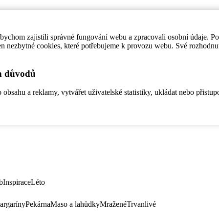
ychom zajistili správné fungování webu a zpracovali osobní údaje. P
en nezbytné cookies, které potřebujeme k provozu webu. Své rozhodnu
ch důvodů
bsahu a reklamy, vytvářet uživatelské statistiky, ukládat nebo přistup
b
Inspirace
Léto
argaríny
Pekárna
Maso a lahůdky
Mražené
Trvanlivé