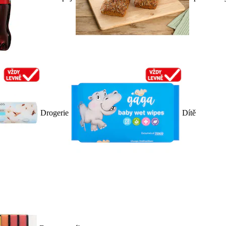
Drogerie
Dítě