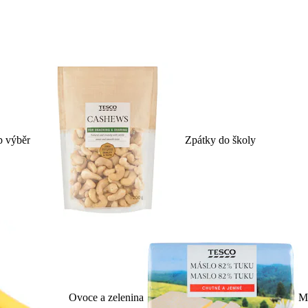
p výběr
Zpátky do školy
Ovoce a zelenina
Ml