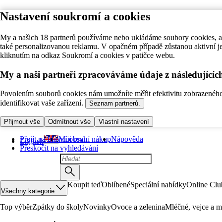
Nastavení soukromí a cookies
My a našich 18 partnerů používáme nebo ukládáme soubory cookies, ab
také personalizovanou reklamu. V opačném případě zůstanou aktivní j
kliknutím na odkaz Soukromí a cookies v patičce webu.
My a naši partneři zpracováváme údaje z následující
Povolením souborů cookies nám umožníte měřit efektivitu zobrazeného o
identifikovat vaše zařízení.
Seznam partnerů.
Přijmout vše
Odmítnout vše
Vlastní nastavení
Přejít na hlavní obsah
Můj první nákup
Nápověda
English
Přeskočit na vyhledávání
Koupit teď
Oblíbené
Speciální nabídky
Online Clu
Všechny kategorie
Top výběr
Zpátky do školy
Novinky
Ovoce a zelenina
Mléčné, vejce a m