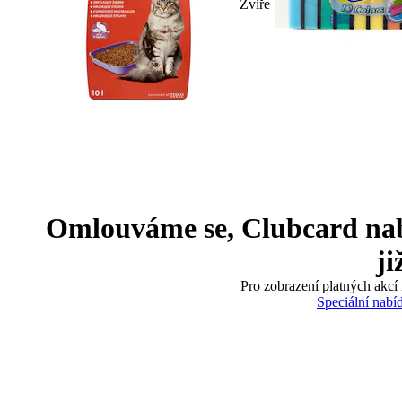
Zvíře
Omlouváme se, Clubcard nabíd
ji
Pro zobrazení platných akcí 
Speciální nabí