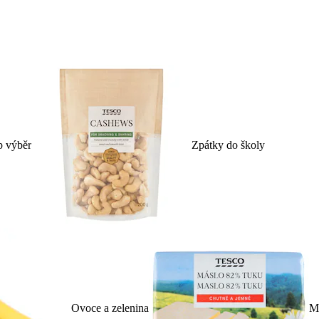
p výběr
Zpátky do školy
Ovoce a zelenina
Ml