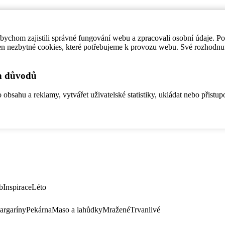
ychom zajistili správné fungování webu a zpracovali osobní údaje. P
en nezbytné cookies, které potřebujeme k provozu webu. Své rozhodnu
ch důvodů
bsahu a reklamy, vytvářet uživatelské statistiky, ukládat nebo přistup
b
Inspirace
Léto
argaríny
Pekárna
Maso a lahůdky
Mražené
Trvanlivé