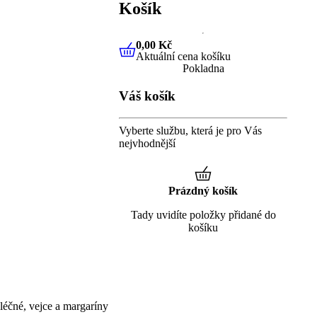
Košík
0,00 Kč
Aktuální cena košíku
0,00 Kč
Aktuální cena košíku
Pokladna
Váš košík
Vyberte službu, která je pro Vás
nejvhodnější
Prázdný košík
Tady uvidíte položky přidané do
košíku
éčné, vejce a margaríny