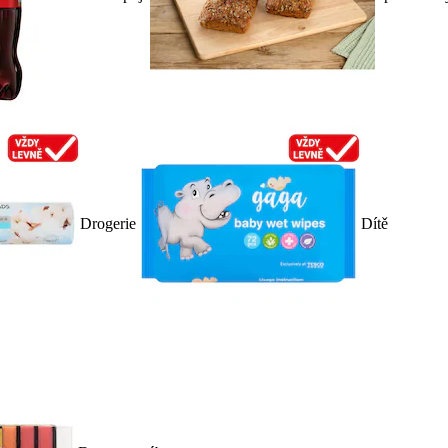
Drogerie
Dítě