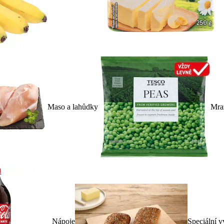
Maso a lahůdky
Mra
Nápoje
Speciální v