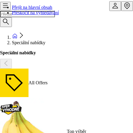
Přejít na hlavní obsah
Přeskočit na vyhledávání
Speciální nabídky
Speciální nabídky
All Offers
Top výběr