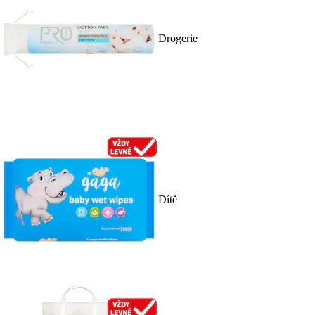
Drogerie
Dítě