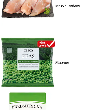
Maso a lahůdky
Mražené