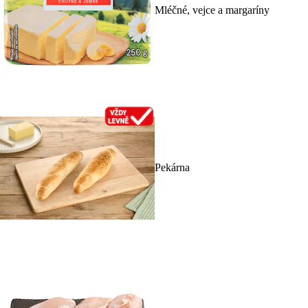
Mléčné, vejce a margaríny
Pekárna