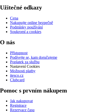
Užitečné odkazy
Cena
Nakupujte online bezpečně
Podmínky používání
Soukromí a cookies
O nás
Přístupnost
Podívejte se, kam doručujeme
Poplatek za službu
Nastavení Cookies
Možnosti platby
itesco.cz
Clubcard
Pomoc s prvním nákupem
Jak nakupovat
Registrace
Rezervace času