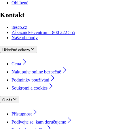
Oblíbené
Kontakt
itesco.cz
Zákaznické centrum - 800 222 555
Naše obchody
Užitečné odkazy
Cena
Nakupujte online bezpečně
Podmínky používání
Soukromí a cookies
O nás
Přístupnost
Podívejte se, kam doručujeme