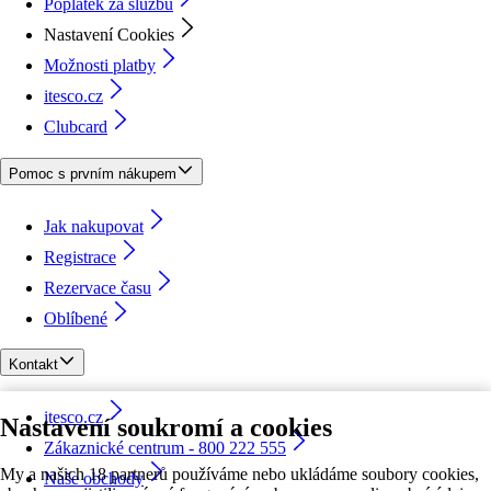
Poplatek za službu
Nastavení Cookies
Možnosti platby
itesco.cz
Clubcard
Pomoc s prvním nákupem
Jak nakupovat
Registrace
Rezervace času
Oblíbené
Kontakt
itesco.cz
Nastavení soukromí a cookies
Zákaznické centrum - 800 222 555
My a našich 18 partnerů používáme nebo ukládáme soubory cookies,
Naše obchody