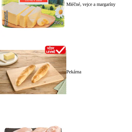
Mléčné, vejce a margaríny
Pekárna