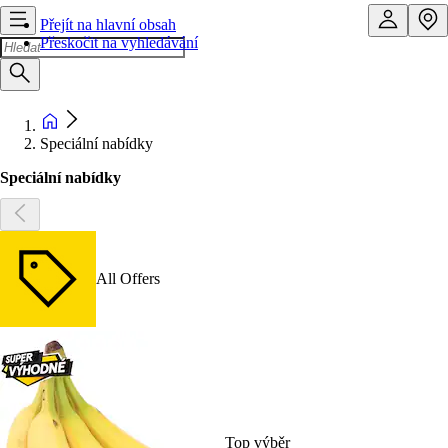
Přejít na hlavní obsah
Přeskočit na vyhledávání
Speciální nabídky
Speciální nabídky
All Offers
Top výběr