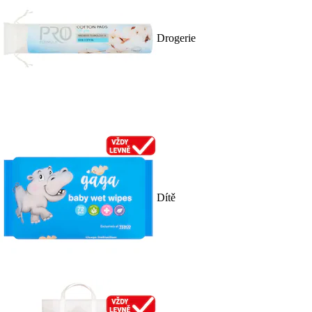
Drogerie
Dítě