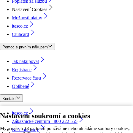
Poplatek za službu
Nastavení Cookies
Možnosti platby
itesco.cz
Clubcard
Pomoc s prvním nákupem
Jak nakupovat
Registrace
Rezervace času
Oblíbené
Kontakt
itesco.cz
Nastavení soukromí a cookies
Zákaznické centrum - 800 222 555
My a našich 18 partnerů používáme nebo ukládáme soubory cookies,
Naše obchody