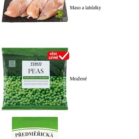
Maso a lahůdky
Mražené