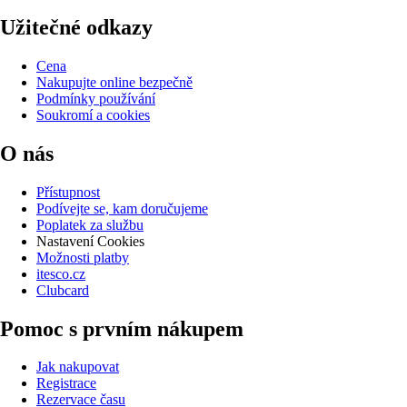
Užitečné odkazy
Cena
Nakupujte online bezpečně
Podmínky používání
Soukromí a cookies
O nás
Přístupnost
Podívejte se, kam doručujeme
Poplatek za službu
Nastavení Cookies
Možnosti platby
itesco.cz
Clubcard
Pomoc s prvním nákupem
Jak nakupovat
Registrace
Rezervace času