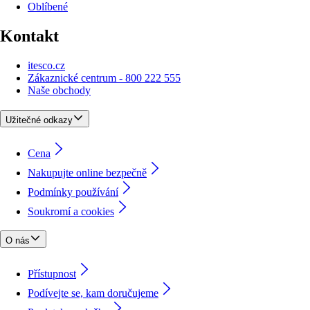
Oblíbené
Kontakt
itesco.cz
Zákaznické centrum - 800 222 555
Naše obchody
Užitečné odkazy
Cena
Nakupujte online bezpečně
Podmínky používání
Soukromí a cookies
O nás
Přístupnost
Podívejte se, kam doručujeme