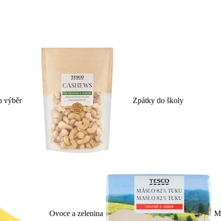
p výběr
Zpátky do školy
Ovoce a zelenina
Ml