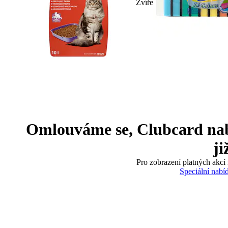
Zvíře
Omlouváme se, Clubcard nabíd
ji
Pro zobrazení platných akcí 
Speciální nabí