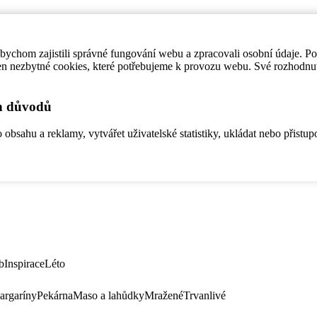
ychom zajistili správné fungování webu a zpracovali osobní údaje. P
en nezbytné cookies, které potřebujeme k provozu webu. Své rozhodnu
ch důvodů
bsahu a reklamy, vytvářet uživatelské statistiky, ukládat nebo přistup
b
Inspirace
Léto
argaríny
Pekárna
Maso a lahůdky
Mražené
Trvanlivé