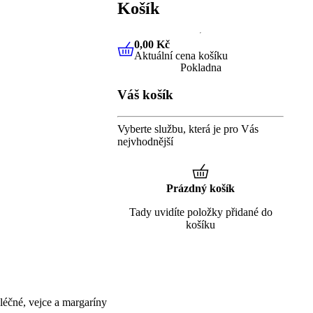
Košík
0,00 Kč
Aktuální cena košíku
0,00 Kč
Aktuální cena košíku
Pokladna
Váš košík
Vyberte službu, která je pro Vás
nejvhodnější
Prázdný košík
Tady uvidíte položky přidané do
košíku
éčné, vejce a margaríny