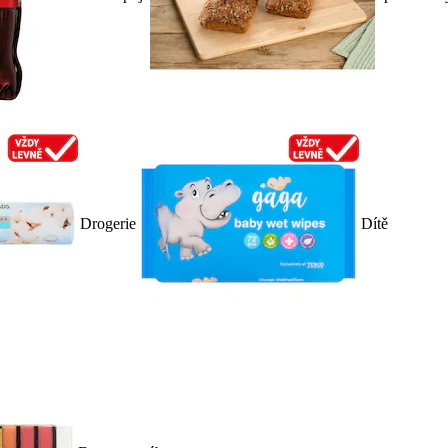
Drogerie
Dítě