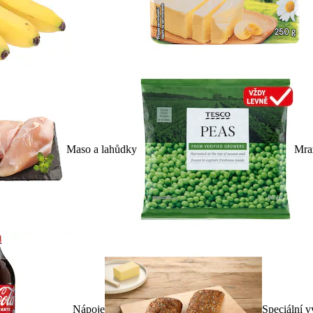
Maso a lahůdky
Mra
Nápoje
Speciální v