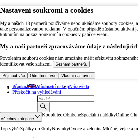
Nastavení soukromí a cookies
My a našich 18 partnerů používáme nebo ukládáme soubory cookies, ab
také personalizovanou reklamu. V opačném případě zůstanou aktivní j
kliknutím na odkaz Soukromí a cookies v patičce webu.
My a naši partneři zpracováváme údaje z následující
Povolením souborů cookies nám umožníte měřit efektivitu zobrazeného o
identifikovat vaše zařízení.
Seznam partnerů.
Přijmout vše
Odmítnout vše
Vlastní nastavení
Přejít na hlavní obsah
Můj první nákup
Nápověda
English
Přeskočit na vyhledávání
Koupit teď
Oblíbené
Speciální nabídky
Online Clu
Všechny kategorie
Top výběr
Zpátky do školy
Novinky
Ovoce a zelenina
Mléčné, vejce a m