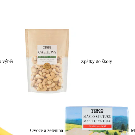
p výběr
Zpátky do školy
Ovoce a zelenina
Ml