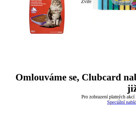
Zvíře
Omlouváme se, Clubcard nabíd
ji
Pro zobrazení platných akcí 
Speciální nabí