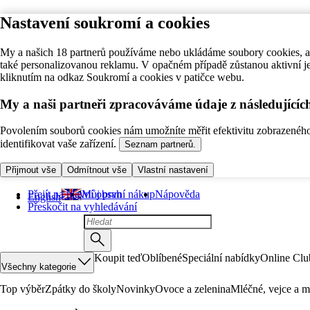
Nastavení soukromí a cookies
My a našich 18 partnerů používáme nebo ukládáme soubory cookies, ab
také personalizovanou reklamu. V opačném případě zůstanou aktivní j
kliknutím na odkaz Soukromí a cookies v patičce webu.
My a naši partneři zpracováváme údaje z následující
Povolením souborů cookies nám umožníte měřit efektivitu zobrazeného o
identifikovat vaše zařízení.
Seznam partnerů.
Přijmout vše
Odmítnout vše
Vlastní nastavení
Přejít na hlavní obsah
Můj první nákup
Nápověda
English
Přeskočit na vyhledávání
Koupit teď
Oblíbené
Speciální nabídky
Online Clu
Všechny kategorie
Top výběr
Zpátky do školy
Novinky
Ovoce a zelenina
Mléčné, vejce a m