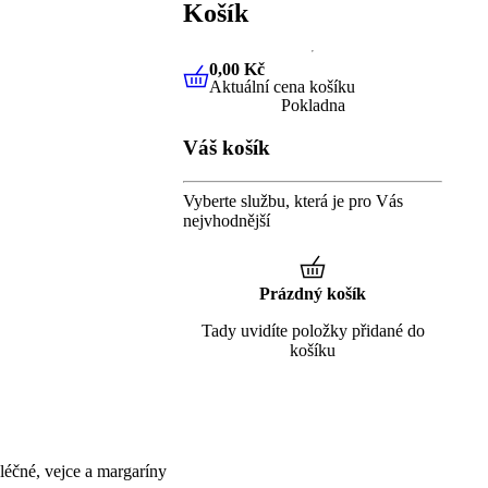
Košík
0,00 Kč
Aktuální cena košíku
0,00 Kč
Aktuální cena košíku
Pokladna
Váš košík
Vyberte službu, která je pro Vás
nejvhodnější
Prázdný košík
Tady uvidíte položky přidané do
košíku
éčné, vejce a margaríny