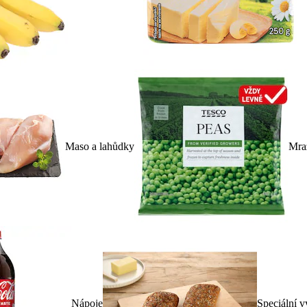
Maso a lahůdky
Mra
Nápoje
Speciální v