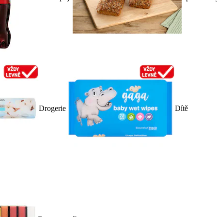
Drogerie
Dítě