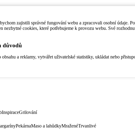
ychom zajistili správné fungování webu a zpracovali osobní údaje. P
en nezbytné cookies, které potřebujeme k provozu webu. Své rozhodnu
ch důvodů
bsahu a reklamy, vytvářet uživatelské statistiky, ukládat nebo přistup
b
Inspirace
Grilování
argaríny
Pekárna
Maso a lahůdky
Mražené
Trvanlivé