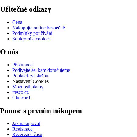
Užitečné odkazy
Cena
Nakupujte online bezpečně
Podmínky používání
Soukromí a cookies
O nás
Přístupnost
Podívejte se, kam doručujeme
Poplatek za službu
Nastavení Cookies
Možnosti platby
itesco.cz
Clubcard
Pomoc s prvním nákupem
Jak nakupovat
Registrace
Rezervace času