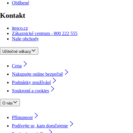
Oblíbené
Kontakt
itesco.cz
Zákaznické centrum - 800 222 555
Naše obchody
Užitečné odkazy
Cena
Nakupujte online bezpečně
Podmínky používání
Soukromí a cookies
O nás
Přístupnost
Podívejte se, kam doručujeme