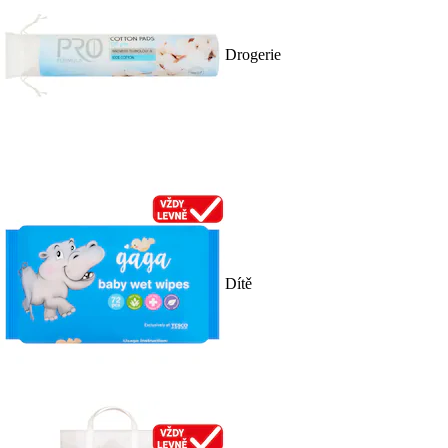
Drogerie
Dítě