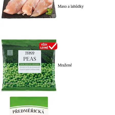
Maso a lahůdky
Mražené