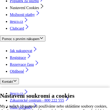
Poplatek za službu
Nastavení Cookies
Možnosti platby
itesco.cz
Clubcard
Pomoc s prvním nákupem
Jak nakupovat
Registrace
Rezervace času
Oblíbené
Kontakt
itesco.cz
Nastavení soukromí a cookies
Zákaznické centrum - 800 222 555
My a našich 18 partnerů používáme nebo ukládáme soubory cookies,
Naše obchody