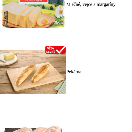
Mléčné, vejce a margaríny
Pekárna