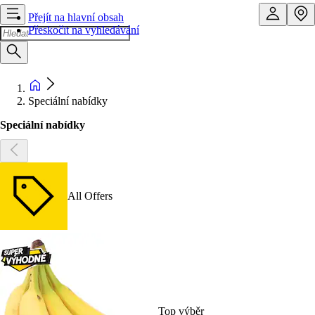
Přejít na hlavní obsah
Přeskočit na vyhledávání
Speciální nabídky
Speciální nabídky
All Offers
Top výběr