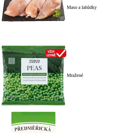
Maso a lahůdky
Mražené