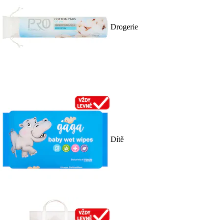
Drogerie
Dítě