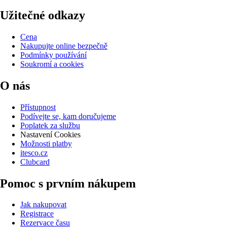
Užitečné odkazy
Cena
Nakupujte online bezpečně
Podmínky používání
Soukromí a cookies
O nás
Přístupnost
Podívejte se, kam doručujeme
Poplatek za službu
Nastavení Cookies
Možnosti platby
itesco.cz
Clubcard
Pomoc s prvním nákupem
Jak nakupovat
Registrace
Rezervace času