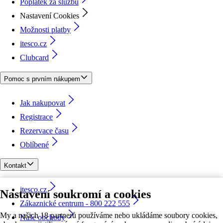
Poplatek za službu
Nastavení Cookies
Možnosti platby
itesco.cz
Clubcard
Pomoc s prvním nákupem
Jak nakupovat
Registrace
Rezervace času
Oblíbené
Kontakt
itesco.cz
Nastavení soukromí a cookies
Zákaznické centrum - 800 222 555
My a našich 18 partnerů používáme nebo ukládáme soubory cookies,
Naše obchody