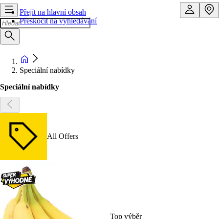
Přejít na hlavní obsah
Přeskočit na vyhledávání
Speciální nabídky
Speciální nabídky
All Offers
Top výběr