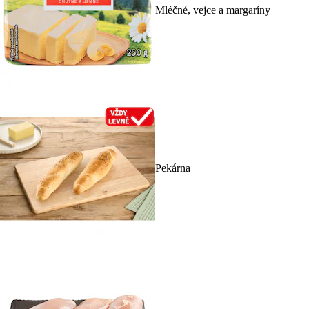
Mléčné, vejce a margaríny
Pekárna