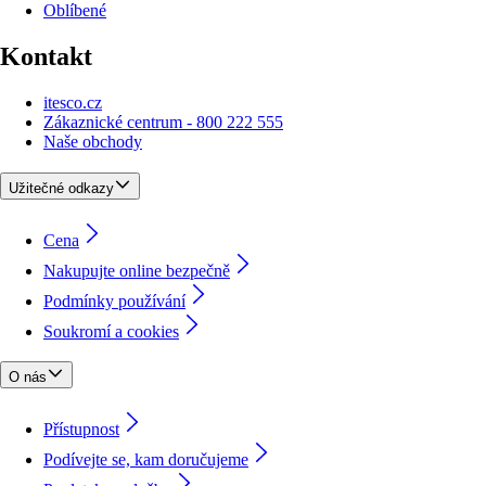
Oblíbené
Kontakt
itesco.cz
Zákaznické centrum - 800 222 555
Naše obchody
Užitečné odkazy
Cena
Nakupujte online bezpečně
Podmínky používání
Soukromí a cookies
O nás
Přístupnost
Podívejte se, kam doručujeme