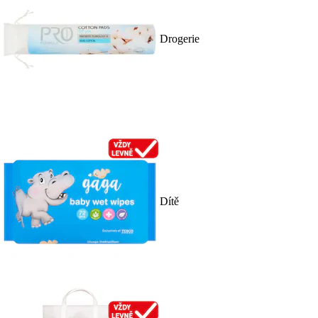
Drogerie
Dítě