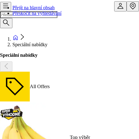
Přejít na hlavní obsah
Přeskočit na vyhledávání
Speciální nabídky
Speciální nabídky
All Offers
Top výběr