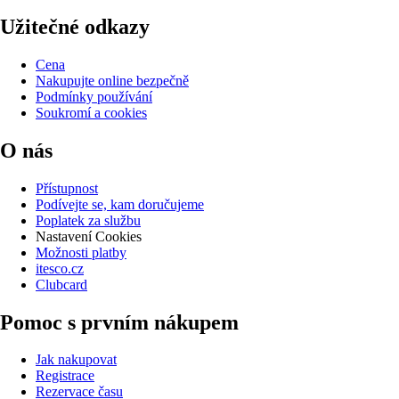
Užitečné odkazy
Cena
Nakupujte online bezpečně
Podmínky používání
Soukromí a cookies
O nás
Přístupnost
Podívejte se, kam doručujeme
Poplatek za službu
Nastavení Cookies
Možnosti platby
itesco.cz
Clubcard
Pomoc s prvním nákupem
Jak nakupovat
Registrace
Rezervace času