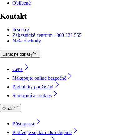
Oblíbené
Kontakt
itesco.cz
Zákaznické centrum - 800 222 555
Naše obchody
Užitečné odkazy
Cena
Nakupujte online bezpečně
Podmínky používání
Soukromí a cookies
O nás
Přístupnost
Podívejte se, kam doručujeme