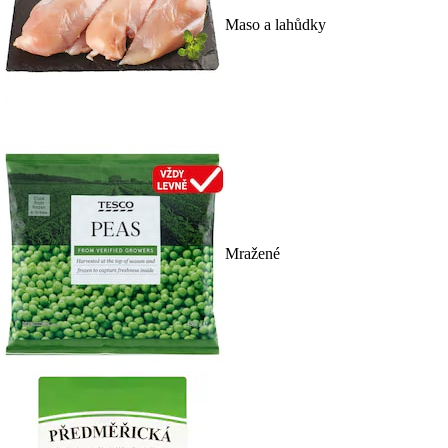
Maso a lahůdky
Mražené