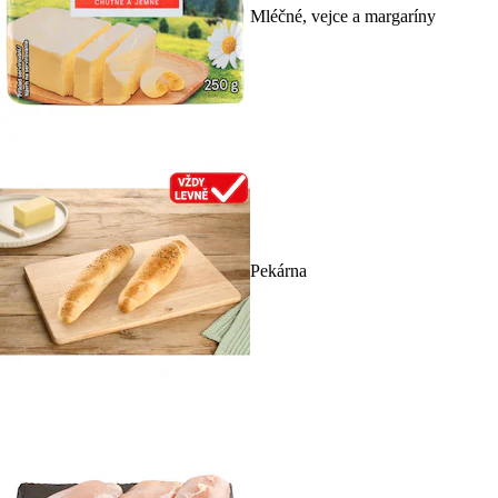
Mléčné, vejce a margaríny
Pekárna