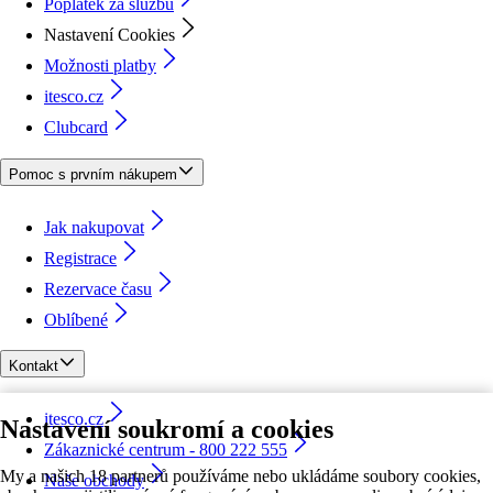
Poplatek za službu
Nastavení Cookies
Možnosti platby
itesco.cz
Clubcard
Pomoc s prvním nákupem
Jak nakupovat
Registrace
Rezervace času
Oblíbené
Kontakt
itesco.cz
Nastavení soukromí a cookies
Zákaznické centrum - 800 222 555
My a našich 18 partnerů používáme nebo ukládáme soubory cookies,
Naše obchody