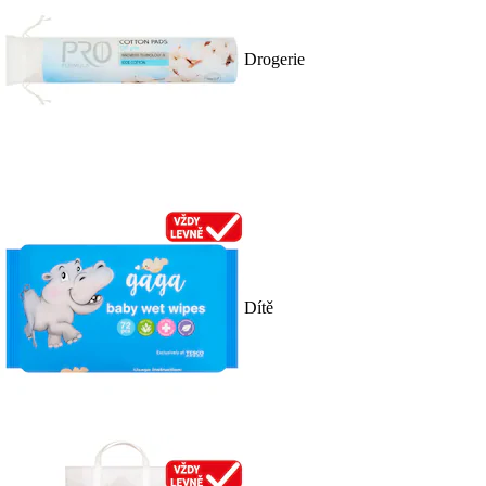
Drogerie
Dítě