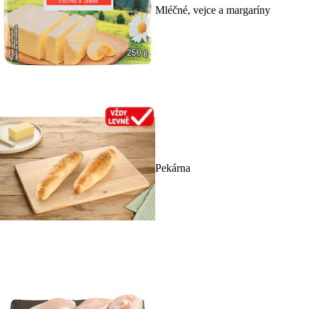
Mléčné, vejce a margaríny
Pekárna