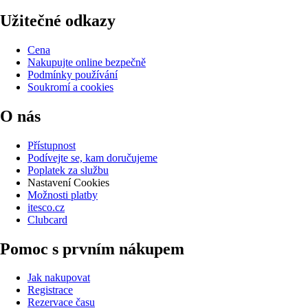
Užitečné odkazy
Cena
Nakupujte online bezpečně
Podmínky používání
Soukromí a cookies
O nás
Přístupnost
Podívejte se, kam doručujeme
Poplatek za službu
Nastavení Cookies
Možnosti platby
itesco.cz
Clubcard
Pomoc s prvním nákupem
Jak nakupovat
Registrace
Rezervace času