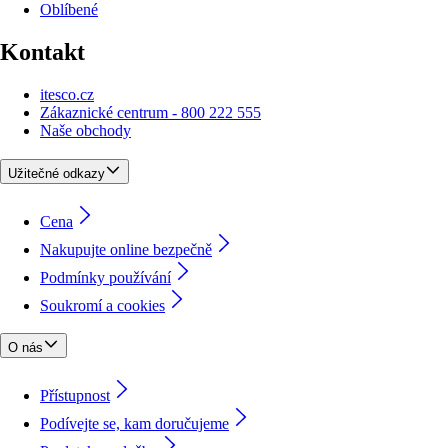
Oblíbené
Kontakt
itesco.cz
Zákaznické centrum - 800 222 555
Naše obchody
Užitečné odkazy
Cena
Nakupujte online bezpečně
Podmínky používání
Soukromí a cookies
O nás
Přístupnost
Podívejte se, kam doručujeme