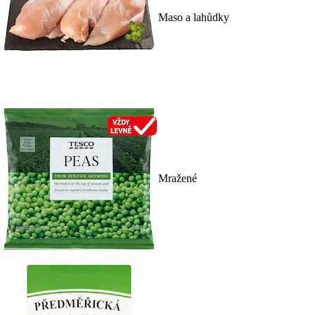
Maso a lahůdky
Mražené