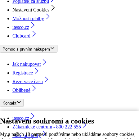
Poplatek za službu
Nastavení Cookies
Možnosti platby
itesco.cz
Clubcard
Pomoc s prvním nákupem
Jak nakupovat
Registrace
Rezervace času
Oblíbené
Kontakt
itesco.cz
Nastavení soukromí a cookies
Zákaznické centrum - 800 222 555
My a našich 18 partnerů používáme nebo ukládáme soubory cookies,
Naše obchody