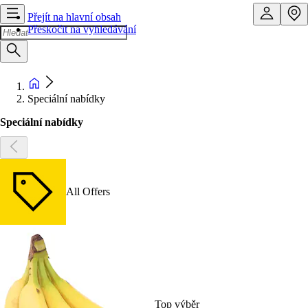
Přejít na hlavní obsah
Přeskočit na vyhledávání
Speciální nabídky
Speciální nabídky
All Offers
Top výběr