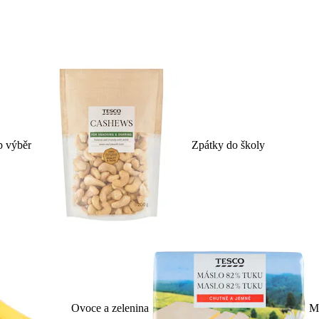
p výběr
Zpátky do školy
Ovoce a zelenina
Ml