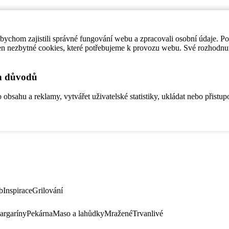
ychom zajistili správné fungování webu a zpracovali osobní údaje. P
en nezbytné cookies, které potřebujeme k provozu webu. Své rozhodnu
ch důvodů
bsahu a reklamy, vytvářet uživatelské statistiky, ukládat nebo přistup
b
Inspirace
Grilování
argaríny
Pekárna
Maso a lahůdky
Mražené
Trvanlivé