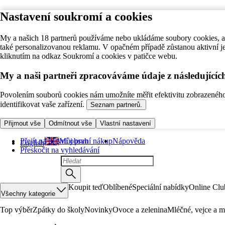
Nastavení soukromí a cookies
My a našich 18 partnerů používáme nebo ukládáme soubory cookies, ab
také personalizovanou reklamu. V opačném případě zůstanou aktivní j
kliknutím na odkaz Soukromí a cookies v patičce webu.
My a naši partneři zpracováváme údaje z následující
Povolením souborů cookies nám umožníte měřit efektivitu zobrazeného o
identifikovat vaše zařízení.
Seznam partnerů.
Přijmout vše
Odmítnout vše
Vlastní nastavení
Přejít na hlavní obsah
Můj první nákup
Nápověda
English
Přeskočit na vyhledávání
Koupit teď
Oblíbené
Speciální nabídky
Online Clu
Všechny kategorie
Top výběr
Zpátky do školy
Novinky
Ovoce a zelenina
Mléčné, vejce a m