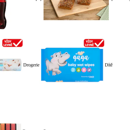
Drogerie
Dítě