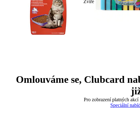
Zvíře
Omlouváme se, Clubcard nabíd
ji
Pro zobrazení platných akcí 
Speciální nabí