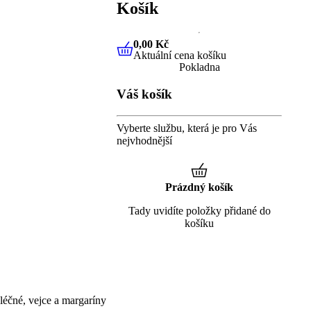
Košík
0,00 Kč
Aktuální cena košíku
0,00 Kč
Aktuální cena košíku
Pokladna
Váš košík
Vyberte službu, která je pro Vás
nejvhodnější
Prázdný košík
Tady uvidíte položky přidané do
košíku
éčné, vejce a margaríny