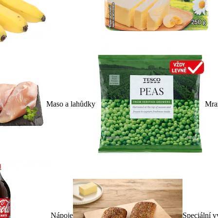
Maso a lahůdky
Mra
Nápoje
Speciální v