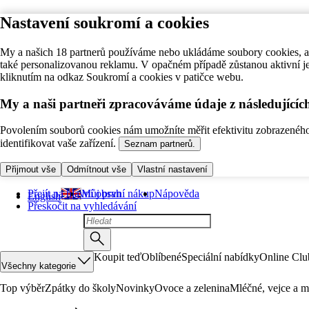
Nastavení soukromí a cookies
My a našich 18 partnerů používáme nebo ukládáme soubory cookies, ab
také personalizovanou reklamu. V opačném případě zůstanou aktivní j
kliknutím na odkaz Soukromí a cookies v patičce webu.
My a naši partneři zpracováváme údaje z následující
Povolením souborů cookies nám umožníte měřit efektivitu zobrazeného o
identifikovat vaše zařízení.
Seznam partnerů.
Přijmout vše
Odmítnout vše
Vlastní nastavení
Přejít na hlavní obsah
Můj první nákup
Nápověda
English
Přeskočit na vyhledávání
Koupit teď
Oblíbené
Speciální nabídky
Online Clu
Všechny kategorie
Top výběr
Zpátky do školy
Novinky
Ovoce a zelenina
Mléčné, vejce a m