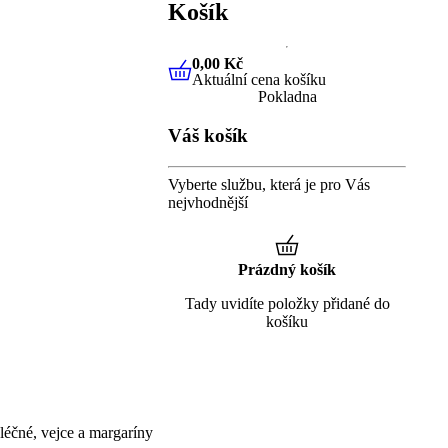
Košík
0,00 Kč
Aktuální cena košíku
0,00 Kč
Aktuální cena košíku
Pokladna
Váš košík
Vyberte službu, která je pro Vás
nejvhodnější
Prázdný košík
Tady uvidíte položky přidané do
košíku
éčné, vejce a margaríny