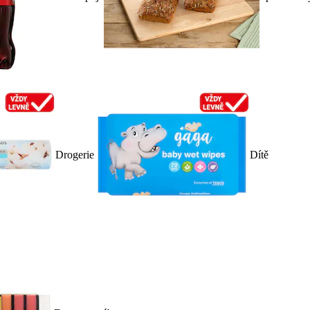
Drogerie
Dítě