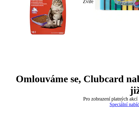
Zvíře
Omlouváme se, Clubcard nabíd
ji
Pro zobrazení platných akcí 
Speciální nabí