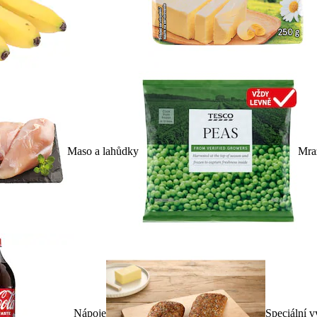
Maso a lahůdky
Mra
Nápoje
Speciální v