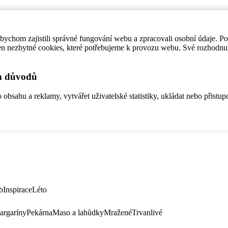
ychom zajistili správné fungování webu a zpracovali osobní údaje. P
en nezbytné cookies, které potřebujeme k provozu webu. Své rozhodnu
ch důvodů
bsahu a reklamy, vytvářet uživatelské statistiky, ukládat nebo přistup
b
Inspirace
Léto
argaríny
Pekárna
Maso a lahůdky
Mražené
Trvanlivé