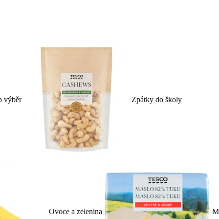
p výběr
Zpátky do školy
Ovoce a zelenina
Ml