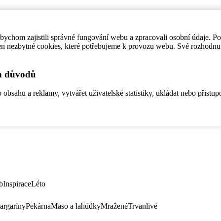
ychom zajistili správné fungování webu a zpracovali osobní údaje. P
en nezbytné cookies, které potřebujeme k provozu webu. Své rozhodnu
ch důvodů
bsahu a reklamy, vytvářet uživatelské statistiky, ukládat nebo přistup
b
Inspirace
Léto
argaríny
Pekárna
Maso a lahůdky
Mražené
Trvanlivé