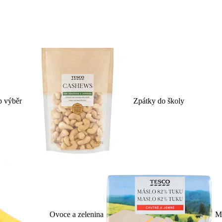
p výběr
Zpátky do školy
Ovoce a zelenina
Ml