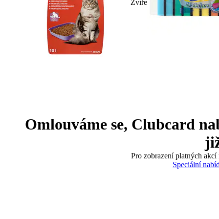
Zvíře
Omlouváme se, Clubcard nabíd
ji
Pro zobrazení platných akcí 
Speciální nabí