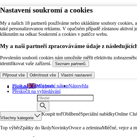
Nastavení soukromí a cookies
My a našich 18 partnerů používáme nebo ukládáme soubory cookies, ab
také personalizovanou reklamu. V opačném případě zůstanou aktivní j
kliknutím na odkaz Soukromí a cookies v patičce webu.
My a naši partneři zpracováváme údaje z následující
Povolením souborů cookies nám umožníte měřit efektivitu zobrazeného o
identifikovat vaše zařízení.
Seznam partnerů.
Přijmout vše
Odmítnout vše
Vlastní nastavení
Přejít na hlavní obsah
Můj první nákup
Nápověda
English
Přeskočit na vyhledávání
Koupit teď
Oblíbené
Speciální nabídky
Online Clu
Všechny kategorie
Top výběr
Zpátky do školy
Novinky
Ovoce a zelenina
Mléčné, vejce a m