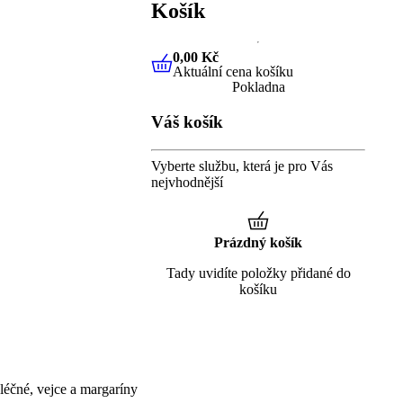
Košík
0,00 Kč
Aktuální cena košíku
0,00 Kč
Aktuální cena košíku
Pokladna
Váš košík
Vyberte službu, která je pro Vás
nejvhodnější
Prázdný košík
Tady uvidíte položky přidané do
košíku
éčné, vejce a margaríny