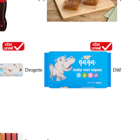
Drogerie
Dítě