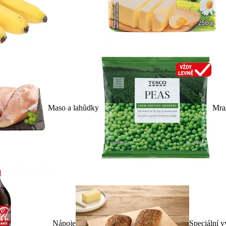
Maso a lahůdky
Mra
Nápoje
Speciální v