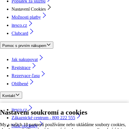
Poplatek za službu
Nastavení Cookies
Možnosti platby
itesco.cz
Clubcard
Pomoc s prvním nákupem
Jak nakupovat
Registrace
Rezervace času
Oblíbené
Kontakt
itesco.cz
Nastavení soukromí a cookies
Zákaznické centrum - 800 222 555
My a našich 18 partnerů používáme nebo ukládáme soubory cookies,
Naše obchody