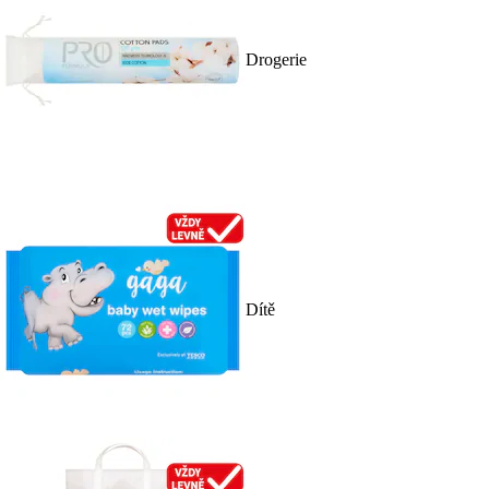
Drogerie
Dítě