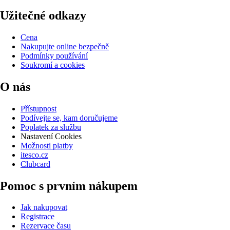
Užitečné odkazy
Cena
Nakupujte online bezpečně
Podmínky používání
Soukromí a cookies
O nás
Přístupnost
Podívejte se, kam doručujeme
Poplatek za službu
Nastavení Cookies
Možnosti platby
itesco.cz
Clubcard
Pomoc s prvním nákupem
Jak nakupovat
Registrace
Rezervace času