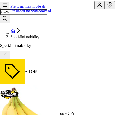
Přejít na hlavní obsah
Přeskočit na vyhledávání
Speciální nabídky
Speciální nabídky
All Offers
Top výběr