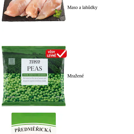
Maso a lahůdky
Mražené