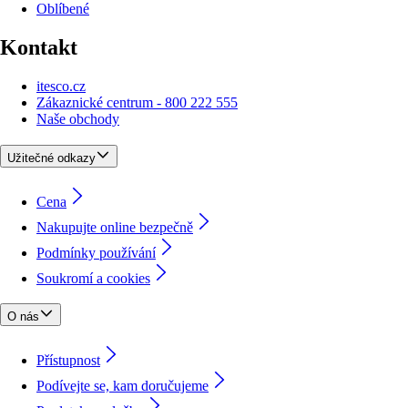
Oblíbené
Kontakt
itesco.cz
Zákaznické centrum - 800 222 555
Naše obchody
Užitečné odkazy
Cena
Nakupujte online bezpečně
Podmínky používání
Soukromí a cookies
O nás
Přístupnost
Podívejte se, kam doručujeme