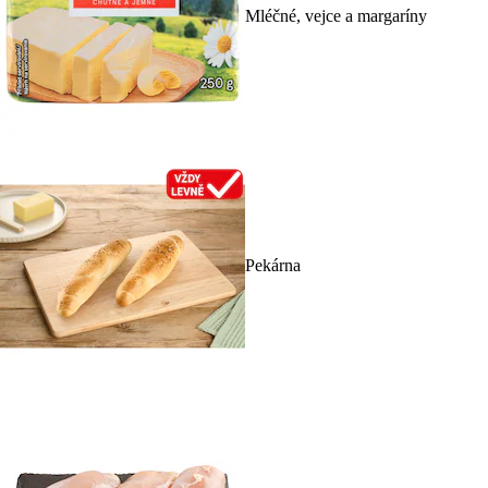
Mléčné, vejce a margaríny
Pekárna