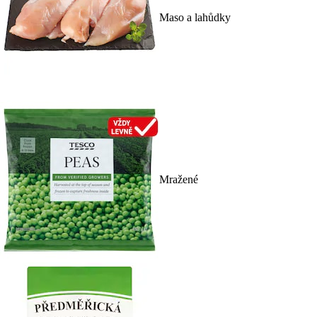
Maso a lahůdky
Mražené