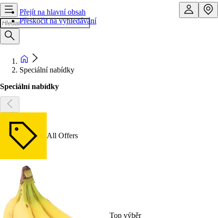
Přejít na hlavní obsah
Přeskočit na vyhledávání
Speciální nabídky
Speciální nabídky
All Offers
Top výběr