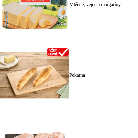
Mléčné, vejce a margaríny
Pekárna