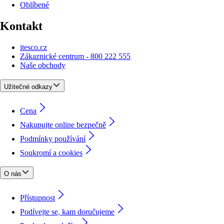
Oblíbené
Kontakt
itesco.cz
Zákaznické centrum - 800 222 555
Naše obchody
Užitečné odkazy
Cena
Nakupujte online bezpečně
Podmínky používání
Soukromí a cookies
O nás
Přístupnost
Podívejte se, kam doručujeme