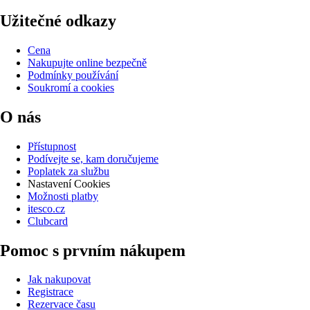
Užitečné odkazy
Cena
Nakupujte online bezpečně
Podmínky používání
Soukromí a cookies
O nás
Přístupnost
Podívejte se, kam doručujeme
Poplatek za službu
Nastavení Cookies
Možnosti platby
itesco.cz
Clubcard
Pomoc s prvním nákupem
Jak nakupovat
Registrace
Rezervace času