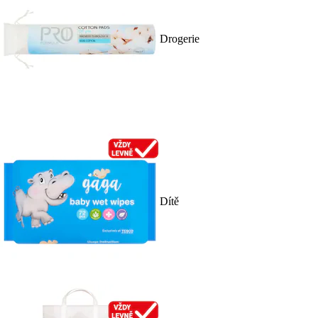
Drogerie
Dítě