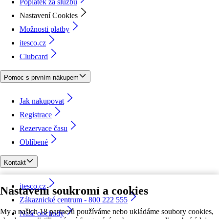
Poplatek za službu
Nastavení Cookies
Možnosti platby
itesco.cz
Clubcard
Pomoc s prvním nákupem
Jak nakupovat
Registrace
Rezervace času
Oblíbené
Kontakt
itesco.cz
Nastavení soukromí a cookies
Zákaznické centrum - 800 222 555
My a našich 18 partnerů používáme nebo ukládáme soubory cookies,
Naše obchody